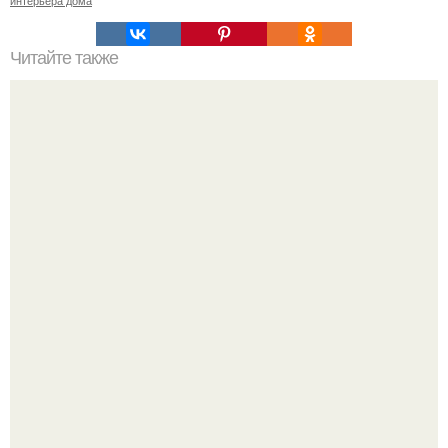
Читайте также
Маленькая ванная комнат 3. 5 кв.
Дизайн малометражной студии 21, 1 м 2 (24, 9 м 2 с