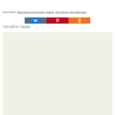
Категории:
Красивые интерьеры домов
,
Интерьер для квартиры
Читайте также
Как правильно обрезать герань, чтобы она пышно цвела.