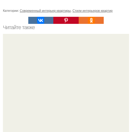
Категории:
Современный интерьер квартиры
,
Стили интерьеров квартир
Читайте также
Особняк калбертcон. Особняк калбертcон в нью -
олбани, штат индиана - это проклятое место с ужасной
историей.