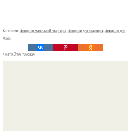
Категории:
Интерьер маленькой квартиры
,
Интерьер для квартиры
,
Интерьер для
дома
Читайте также
Шкаф для одежды 3 элегия.