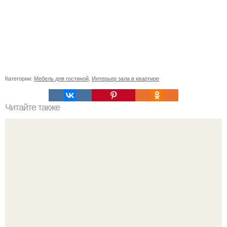
Категории:
Мебель для гостиной
,
Интерьер зала в квартире
Читайте также
Сколько сохнут обои на флизелиновой основе после
поклейки. Когда высохнет клей?