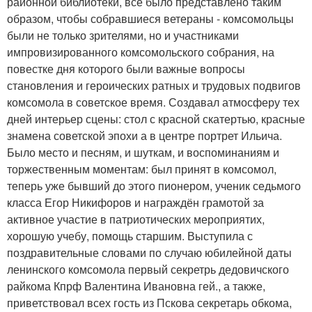
районной библиотеки, все было представлено таким
образом, чтобы собравшиеся ветераны - комсомольцы
были не только зрителями, но и участниками
импровизированного комсомольского собрания, на
повестке дня которого были важные вопросы
становления и героических ратных и трудовых подвигов
комсомола в советское время. Создавал атмосферу тех
дней интерьер сцены: стол с красной скатертью, красные
знамена советской эпохи а в центре портрет Ильича.
Было место и песням, и шуткам, и воспоминаниям и
торжественным моментам: был принят в комсомол,
теперь уже бывший до этого пионером, ученик седьмого
класса Егор Никифоров и награждён грамотой за
активное участие в патриотических мероприятих,
хорошую учебу, помощь старшим. Выступила с
поздравительные словами по случаю юбилейной даты
ленинского комсомола первый секретрь дедовичского
райкома Кпрф Валентина Ивановна гей., а также,
приветствовал всех гость из Пскова секретарь обкома,