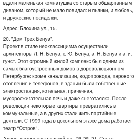
вдали маленькая комнатушка со старым обшарпанным
диваном, который не мало повидал: и пьянки, и любовь,
и дружеские посиделки.
Адрес: Блохина ул., 15.
20. "Дом Трех Бенуа".
Проект в стиле неоклассицизма осуществили
архитекторы Л. Н. Бенуа, к. Ю. Бенуа, а. Н. Бенуа и а. и.
гунст. Этот огромный жилой комплекс был одним из
самых благоустроенных домов в дореволюционном
Петербурге: кроме канализации, водопровода, парового
отопления и телефонов, в здании были собственные
электростанция, котельная, прачечная,
мусоросжигательная печь и даже снеготаялка. После
революции некоторые квартиры превратились в
коммунальные, а в других стали жить партийные
деятели. С 1999 года в цокольном этаже дома работает
театр "Остров".
Адрес: каменноостровский пр., 26-28. 21. Свято -