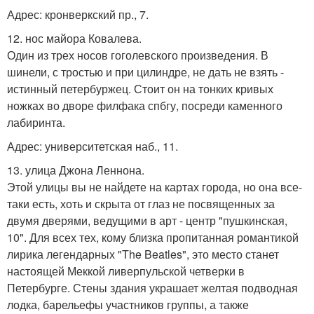
Адрес: кронверкский пр., 7.
12. нос майора Ковалева.
Один из трех носов гоголевского произведения. В
шинели, с тростью и при цилиндре, не дать не взять -
истинный петербуржец. Стоит он на тонких кривых
ножках во дворе филфака спбгу, посреди каменного
лабиринта.
Адрес: университетская наб., 11.
13. улица Джона Леннона.
Этой улицы вы не найдете на картах города, но она все-
таки есть, хоть и скрыта от глаз не посвященных за
двумя дверями, ведущими в арт - центр "пушкинская,
10". Для всех тех, кому близка пропитанная романтикой
лирика легендарных "The Beatles", это место станет
настоящей Меккой ливерпульской четверки в
Петербурге. Стены здания украшает желтая подводная
лодка, барельефы участников группы, а также