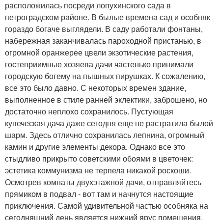
расположилась посреди лопухинского сада в
петроградском районе. В былые времена сад и особняк
гораздо богаче выглядели. В саду работали фонтаны,
набережная заканчивалась пароходной пристанью, в
огромной оранжерее цвели экзотические растения,
гостеприимные хозяева дачи частенько принимали
городскую богему на пышных пирушках. К сожалению,
все это было давно. С некоторых времен здание,
выполненное в стиле ранней эклектики, заброшено, но
достаточно неплохо сохранилось. Пустующая
купеческая дача даже сегодня еще не растратила былой
шарм. Здесь отлично сохранилась лепнина, огромный
камин и другие элементы декора. Однако все это
стыдливо прикрыто советскими обоями в цветочек:
эстетика коммунизма не терпела никакой роскоши.
Осмотрев комнаты двухэтажной дачи, отправляйтесь
прямиком в подвал - вот там и начнутся настоящие
приключения. Самой удивительной частью особняка на
сегодняшний день является нижний ярус помещения.