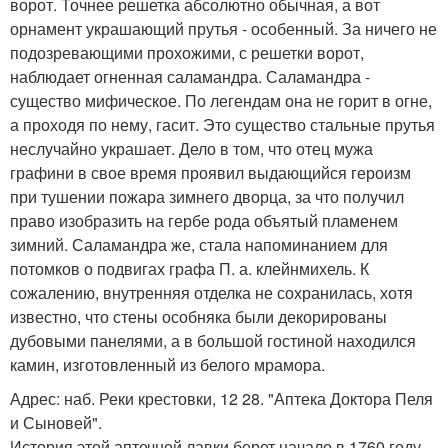
ворот. Точнее решетка абсолютно обычная, а вот
орнамент украшающий прутья - особенный. За ничего не
подозревающими прохожими, с решетки ворот,
наблюдает огненная саламандра. Саламандра -
существо мифическое. По легендам она не горит в огне,
а проходя по нему, гасит. Это существо стальные прутья
неслучайно украшает. Дело в том, что отец мужа
графини в свое время проявил выдающийся героизм
при тушении пожара зимнего дворца, за что получил
право изобразить на гербе рода объятый пламенем
зимний. Саламандра же, стала напоминанием для
потомков о подвигах графа П. а. клейнмихель. К
сожалению, внутренняя отделка не сохранилась, хотя
известно, что стены особняка были декорированы
дубовыми панелями, а в большой гостиной находился
камин, изготовленный из белого мрамора.
Адрес: наб. Реки крестовки, 12 28. "Аптека Доктора Пеля
и Сыновей".
История этой аптечной лавки берет начало в 1760 году -