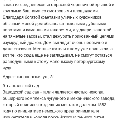
замка из средневековья с красной черепичной крышей и
круглыми башнями со смотровыми площадками.
Благодаря богатой фантазии уличных художников
обычный жилой дом обзавелся тяжелыми дубовыми
воротами и каменными галереями, а у двери, запертой
на тяжелые засовы, стал дежурить прикованный цепями
изумрудный дракон. Дом выглядит очень необычно и
даже сказочно. Местные жители к нему уже привыкли, а
вот те, кто сюда еще не заглядывал, не смогут остаться
равнодушными к этому маленькому петербургскому
чуду.
Адрес: канонерская ул., 31.
9. сангальский сад.
Заводской сад сан - галли является частью некогда
обширного комплекса чугунного и механического завода,
который появился в здешних местах в далеком 1853
году по инициативе немецкого предпринимателя
изобретателя и короля российского чугунного литья