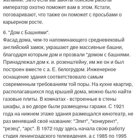
император охотно поможет вам в этом. Кстати,
поговаривают, что также он поможет с просьбами о
карьерном росте.
6. "Дом с Башнями".
Фасад дома, чем-то напоминающего средневековый
английский замок, украшают две массивные башни,
благодаря которым дом и прозвали "домом с башнями.
Принадлежал дом к. и. розенштейну, им же он и был
построен вместе с а. Е. белогрудом. Инженерное
оснащение здания соответствовало самым
современным требованиям той поры. На кухне квартир,
располагавшихся под крышей дома, можно было найти
газовые плиты. В комнатах - встроенные в стены
шкафы, а во дворе были размещены гаражи. С 1921
года на нижнем этаже здания размещался кинотеатр, не
раз менявший своё название: "Элит", "конкурент",
"резец", "арс". В 1972 году здесь начала свою работу
студия ленинградского телевидения, а с 1985 по 1995