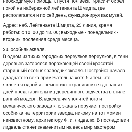
необходимую помощь. Спустя пол века "Красин" обрел
покой на набережной лейтенанта Шмидта, где
располагается и по сей день, функционируя как музей.
Адрес: наб. Лейтенанта Шмидта, 23 линия, время
работы: с 10. 00 до 18. 00; выходные - понедельник -
вторник, последняя среда месяца.
23. особняк экваля.
В одном из тихих городских переулков переулков, в тени
деревьев затерялся поражающей своей красотой
старинный особняк заводчик экваля. Постройка начала
двадцатого века примечательна хотя бы тем, что
является одной из немногих сохранившихся до наших
дней представительниц деревянного зодчества в стиле
ранний модерн. Владелец чугунолитейного и
механического завода к. к. экваль поручает постройку
особняка на территории завода, никому на тот момент
неизвестному, архитектору Ф. и. лидвалю. В последствии
лидваль станет знаменитым на весь мир мастером