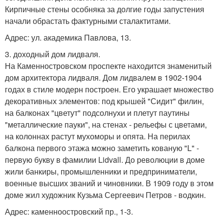
Кирпичные стены особняка за долгие годы запустения
начали обрастать фактурными сталактитами.
Адрес: ул. академика Павлова, 13.
3. доходный дом лидваля.
На Каменностровском проспекте находится знаменитый
дом архитектора лидваля. Дом лидвалем в 1902-1904
годах в стиле модерн построен. Его украшает множество
декоративных элементов: под крышей "Сидит" филин,
на балконах "цветут" подсолнухи и плетут паутины
"металлические пауки", на стенах - рельефы с цветами,
на колоннах растут мухоморы и опята. На перилах
балкона первого этажа можно заметить кованую "L" -
первую букву в фамилии Lidvall. До революции в доме
жили банкиры, промышленники и предприниматели,
военные высших званий и чиновники. В 1909 году в этом
доме жил художник Кузьма Сергеевич Петров - водкин.
Адрес: каменноостровский пр., 1-3.