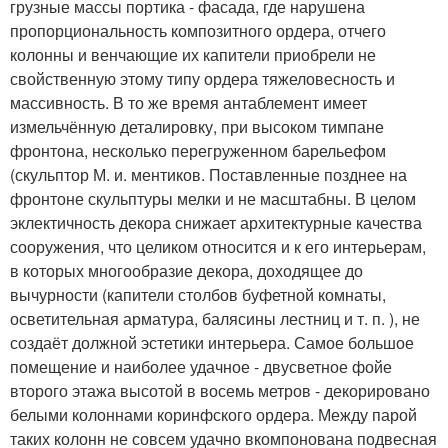
грузные массы портика - фасада, где нарушена
пропорциональность композитного ордера, отчего
колонны и венчающие их капители приобрели не
свойственную этому типу ордера тяжеловесность и
массивность. В то же время антаблемент имеет
измельчённую деталировку, при высоком тимпане
фронтона, несколько перегруженном барельефом
(скульптор М. и. ментиков. Поставленные позднее на
фронтоне скульптуры мелки и не масштабны. В целом
эклектичность декора снижает архитектурные качества
сооружения, что целиком относится и к его интерьерам,
в которых многообразие декора, доходящее до
вычурности (капители столбов буфетной комнаты,
осветительная арматура, балясины лестниц и т. п. ), не
создаёт должной эстетики интерьера. Самое большое
помещение и наиболее удачное - двусветное фойе
второго этажа высотой в восемь метров - декорировано
белыми колоннами коринфского ордера. Между парой
таких колонн не совсем удачно вкомпонована подвесная