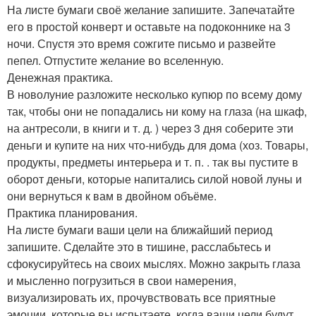
На листе бумаги своё желание запишите. Запечатайте
его в простой конверт и оставьте на подоконнике на 3
ночи. Спустя это время сожгите письмо и развейте
пепел. Отпустите желание во вселенную.
Денежная практика.
В новолуние разложите несколько купюр по всему дому
так, чтобы они не попадались ни кому на глаза (на шкаф,
на антресоли, в книги и т. д. ) через 3 дня соберите эти
деньги и купите на них что-нибудь для дома (хоз. Товары,
продукты, предметы интерьера и т. п. . так вы пустите в
оборот деньги, которые напитались силой новой луны и
они вернуться к вам в двойном объёме.
Практика планирования.
На листе бумаги ваши цели на ближайший период
запишите. Сделайте это в тишине, расслабьтесь и
сфокусируйтесь на своих мыслях. Можно закрыть глаза
и мысленно погрузиться в свои намерения,
визуализировать их, прочувствовать все приятные
эмоции, которые вы испытаете, когда ваши цели будут