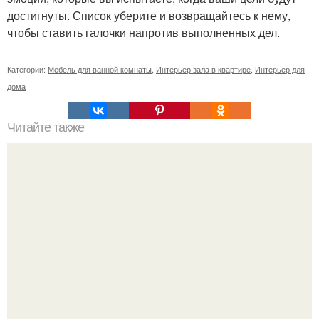
достигнуты. Список уберите и возвращайтесь к нему,
чтобы ставить галочки напротив выполненных дел.
Категории:
Мебель для ванной комнаты
,
Интерьер зала в квартире
,
Интерьер для
дома
Читайте также
Сколько сохнут обои на флизелиновой основе после
поклейки. Когда высохнет клей?