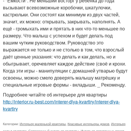
- "Ёмкости". Не меньший восторг у ребёнка до года
вызывают всевозможные коробочки, шкатулочки,
кастрюльки. Они состоят как минимум из двух частей,
значит, их можно: открывать, закрывать, наполнять. А
ещё - громыхать ими и прятать в них что-то меньшее по
размеру. Что малыш с успехом и будет делать под
вашим чутким руководством. Руководство это
выражается не только и не столько в том, что взрослый
даёт ценные указания: что делать и как делать, но и
обыгрывает, оречевляет каждое действие (своё и крохи.
Когда эти игры - манипуляции с домашней утварью будут
освоены, можно смело доверять малышу матрёшку и
специальные игровые формы - вкладыши. _ Рекоменду.
Подробнее читайте об интерьере для квартиры
http://interior.ru-best.com/interer-dlya-kvartiry/interer-dlya-
kvartiry
Категории:
Интерьер маленькой квартиры
,
Красивые интерьеры домов
,
Интерьер
зала в квартире
,
Современный интерьер квартиры
,
Интерьер деревянных домов
,