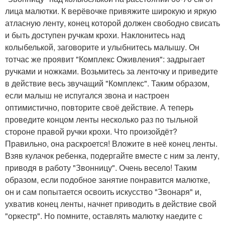
лица малютки. К верёвочке привяжите широкую и яркую
атласную ленту, конец которой должен свободно свисать
и быть доступен ручкам крохи. Наклонитесь над
колыбелькой, заговорите и улыбнитесь малышу. Он
тотчас же проявит "Комплекс Оживления": задрыгает
ручками и ножками. Возьмитесь за ленточку и приведите
в действие весь звучащий "Комплекс". Таким образом,
если малыш не испугался звона и настроен
оптимистично, повторите своё действие. А теперь
проведите концом ленты несколько раз по тыльной
стороне правой ручки крохи. Что произойдёт?
Правильно, она раскроется! Вложите в неё конец ленты.
Взяв кулачок ребенка, подергайте вместе с ним за ленту,
приводя в работу "Звонницу". Очень весело! Таким
образом, если подобное занятие понравится малютке,
он и сам попытается освоить искусство "Звонаря" и,
ухватив конец ленты, начнет приводить в действие свой
"оркестр". Но помните, оставлять малютку наедите с