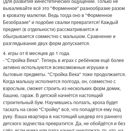
(для развития кинестетических ощущений. Только не
вываливайте всё это "Форменное" разнообразие разом
в кроватку малютки. Ведь тогда оно в "Форменное
Безобразие" и подобие свалки превратится! Каждый
предмет (в отдельности) рассматривается и
обыгрывается совместно с малышом. Сравнение и
разглядывание двух форм допускается.
4. игры от 6 месяцев до 1 года.
- "Стройка Века". Теперь в играх с ребёнком ещё более
активно используются всевозможные игрушки и
бытовые предметы. "Стройка Века" тоже продолжается.
Когда малышу исполнится полгода, он, совместно с
взрослым, сможет строить из нескольких форм домик,
башню, гараж. В детской начнётся настоящий
строительный бум. Научившись ползать, кроха будет
таскать на свою "Стройку" всё, что попадётся ему под
руку. Ваша квартира в настоящий шедевр его раннего
детского зодчества превратится. Да, не обойдётся и без
слёз, если мама или папа начнут уничтожать то, что, на