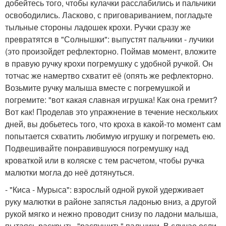
добейтесь того, чтобы кулачки расслабились и пальчики
освободились. Ласково, с приговариванием, погладьте
тыльные стороны ладошек крохи. Ручки сразу же
превратятся в "Солнышки": выпустят пальчики - лучики
(это произойдет рефлекторно. Поймав момент, вложите
в правую ручку крохи погремушку с удобной ручкой. Он
тотчас же намертво схватит её (опять же рефлекторно.
Возьмите ручку малыша вместе с погремушкой и
погремите: "вот какая славная игрушка! Как она гремит?
Вот как! Проделав это упражнение в течение нескольких
дней, вы добьетесь того, что кроха в какой-то момент сам
попытается схватить любимую игрушку и погреметь ею.
Подвешивайте понравившуюся погремушку над
кроваткой или в коляске с тем расчетом, чтобы ручка
малютки могла до неё дотянуться.
- "Киса - Мурыса": взрослый одной рукой удерживает
руку малютки в районе запястья ладонью вниз, а другой
рукой мягко и нежно проводит снизу по ладони малыша,
пытаясь раскрыть, "распушить" пальчики. В случае если