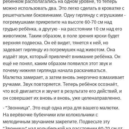
ребёнком располагались на одном уровне, то теперь
можно использовать два. Это легко сделать в кроватке с
решетчатыми боковинками. Одну гирлянду с игрушками -
погремушками прикрепите на высоте 60-70 см над
грудью ребёнка, а другую - на расстоянии 10 см над его
животиком. Таким образом, в поле зрения крохи будет
верхняя подвеска. Он её видит, тянется к ней, но
задевает гирлянду из погремушек над животом. Она
издаёт звук, который привлечёт внимание ребёнка. Он
ещё не понял, каким образом появился этот звук и
почему нижняя гирлянда начала раскачиваться.
Малютка замирает, а затем вновь энергично взмахивает
ручками. Звук повторяется. Теперь ребёнок осознаёт,
что всё двигается и звучит в результате его действий, и
он совершает их вновь и вновь, уже целенаправленно.
- "Звонница". Это ещё одна игра для вашего малютки.
На верёвочке бубенчики или колокольчики с
мелодичным звучанием закрепите. Подвесьте эту
"Звонницу" над колыбелькой на расстоянии 60-70 см от