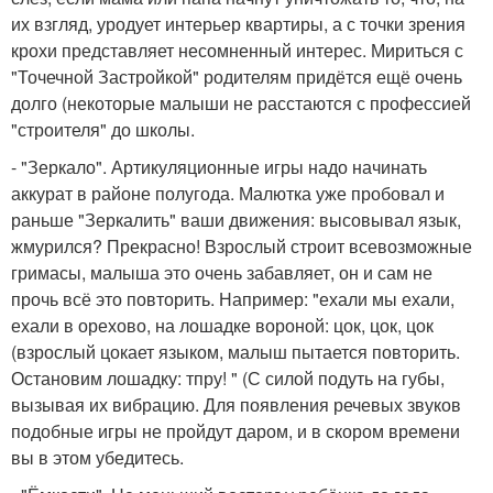
их взгляд, уродует интерьер квартиры, а с точки зрения
крохи представляет несомненный интерес. Мириться с
"Точечной Застройкой" родителям придётся ещё очень
долго (некоторые малыши не расстаются с профессией
"строителя" до школы.
- "Зеркало". Артикуляционные игры надо начинать
аккурат в районе полугода. Малютка уже пробовал и
раньше "Зеркалить" ваши движения: высовывал язык,
жмурился? Прекрасно! Взрослый строит всевозможные
гримасы, малыша это очень забавляет, он и сам не
прочь всё это повторить. Например: "ехали мы ехали,
ехали в орехово, на лошадке вороной: цок, цок, цок
(взрослый цокает языком, малыш пытается повторить.
Остановим лошадку: тпру! " (С силой подуть на губы,
вызывая их вибрацию. Для появления речевых звуков
подобные игры не пройдут даром, и в скором времени
вы в этом убедитесь.