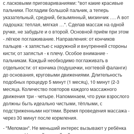
с ласковыми приговариваниями: "вот какие красивые
пальчики. Погладим большой пальчик, а теперь
указательный, средний, безымянный, мизинчик …. А вот
ладошка: теплая, мягкая …". Сделав массаж на одной
ручке, не забудьте и о второй. Основной приём при этом
- лёгкое поглаживание. Направления: от кончиков
пальцев - к запястью с наружной и внутренней стороны
кисти; от запястья - к плечу. Особое внимание -
пальчикам. Каждый необходимо поглаживать в
отдельности: от кончика (подушечки, ногтевой фаланги)
до основания, круговыми движениями. Длительность
подобных процедур 5 минут (1 месяц), 10 минут (2-3
месяца. Количество повторов каждого массажного
движения три - четыре. Напоминаем, что руки взрослого
должны быть идеально чистыми, тёплыми, с
подстриженными ногтями. Время проведения массажа -
через 30 минут после кормления.
- "Меломан". Не меньший интерес вызывают у ребёнка