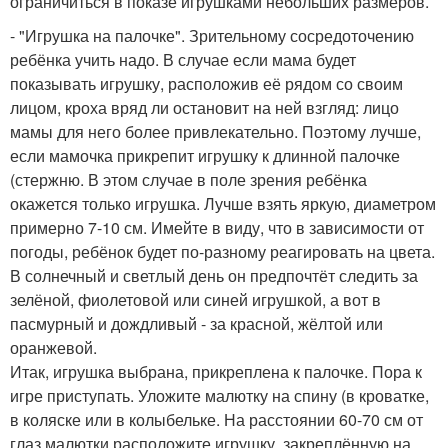
ограничиться в показе игрушками небольших размеров.
- "Игрушка на палочке". Зрительному сосредоточению
ребёнка учить надо. В случае если мама будет
показывать игрушку, расположив её рядом со своим
лицом, кроха вряд ли остановит на ней взгляд: лицо
мамы для него более привлекательно. Поэтому лучше,
если мамочка прикрепит игрушку к длинной палочке
(стержню. В этом случае в поле зрения ребёнка
окажется только игрушка. Лучше взять яркую, диаметром
примерно 7-10 см. Имейте в виду, что в зависимости от
погоды, ребёнок будет по-разному реагировать на цвета.
В солнечный и светлый день он предпочтёт следить за
зелёной, фиолетовой или синей игрушкой, а вот в
пасмурный и дождливый - за красной, жёлтой или
оранжевой.
Итак, игрушка выбрана, прикреплена к палочке. Пора к
игре приступать. Уложите малютку на спину (в кроватке,
в коляске или в колыбельке. На расстоянии 60-70 см от
глаз малютки расположите игрушку, закреплённую на