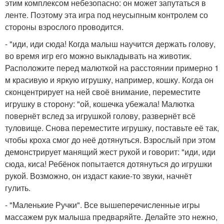
этим комплексом небезопасно: он может запутаться в
ленте. Поэтому эта игра под неусыпным контролем со
стороны взрослого проводится.
- "иди, иди сюда! Когда малыш научится держать голову,
во время игр его можно выкладывать на животик.
Расположите перед малюткой на расстоянии примерно 1
м красивую и яркую игрушку, например, кошку. Когда он
сконцентрирует на ней своё внимание, переместите
игрушку в сторону: "ой, кошечка убежала! Малютка
повернёт вслед за игрушкой голову, развернёт всё
туловище. Снова переместите игрушку, поставьте её так,
чтобы кроха смог до неё дотянуться. Взрослый при этом
демонстрирует манящий жест рукой и говорит: "иди, иди
сюда, киса! Ребёнок попытается дотянуться до игрушки
рукой. Возможно, он издаст какие-то звуки, начнёт
гулить.
- "Маленькие Ручки". Все вышеперечисленные игры
массажем рук малыша предваряйте. Делайте это нежно,