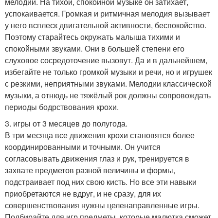
мелодии. На тихой, спокойной музыке он затихает,
успокаивается. Громкая и ритмичная мелодия вызывает
у него всплеск двигательной активности, беспокойство.
Поэтому старайтесь окружать малыша тихими и
спокойными звуками. Они в большей степени его
слуховое сосредоточение вызовут. Да и в дальнейшем,
избегайте не только громкой музыки и речи, но и игрушек
с резкими, неприятными звуками. Мелодии классической
музыки, а отнюдь не тяжёлый рок должны сопровождать
периоды бодрствования крохи.
3. игры от 3 месяцев до полугода.
В три месяца все движения крохи становятся более
координированными и точными. Он учится
согласовывать движения глаз и рук, тренируется в
захвате предметов разной величины и формы,
подстраивает под них свою кисть. Но все эти навыки
приобретаются не вдруг, и не сразу, для их
совершенствования нужны целенаправленные игры.
Подбирайте для игр предметы, которые малютка сможет