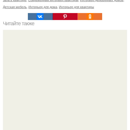
Детская мебель
,
Интерьер для дома
,
Интерьер для квартиры
Читайте также
Прогулка у станции метро горьковская.