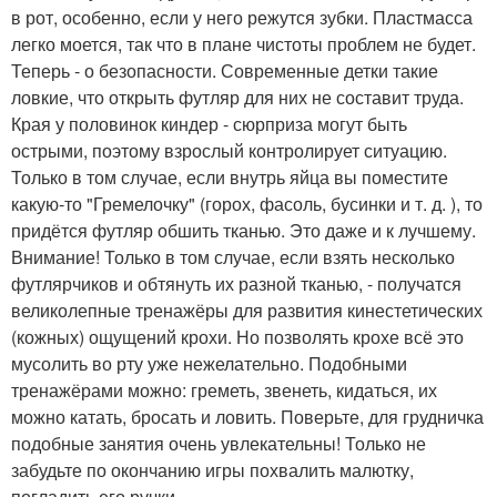
в рот, особенно, если у него режутся зубки. Пластмасса
легко моется, так что в плане чистоты проблем не будет.
Теперь - о безопасности. Современные детки такие
ловкие, что открыть футляр для них не составит труда.
Края у половинок киндер - сюрприза могут быть
острыми, поэтому взрослый контролирует ситуацию.
Только в том случае, если внутрь яйца вы поместите
какую-то "Гремелочку" (горох, фасоль, бусинки и т. д. ), то
придётся футляр обшить тканью. Это даже и к лучшему.
Внимание! Только в том случае, если взять несколько
футлярчиков и обтянуть их разной тканью, - получатся
великолепные тренажёры для развития кинестетических
(кожных) ощущений крохи. Но позволять крохе всё это
мусолить во рту уже нежелательно. Подобными
тренажёрами можно: греметь, звенеть, кидаться, их
можно катать, бросать и ловить. Поверьте, для грудничка
подобные занятия очень увлекательны! Только не
забудьте по окончанию игры похвалить малютку,
погладить его ручки.