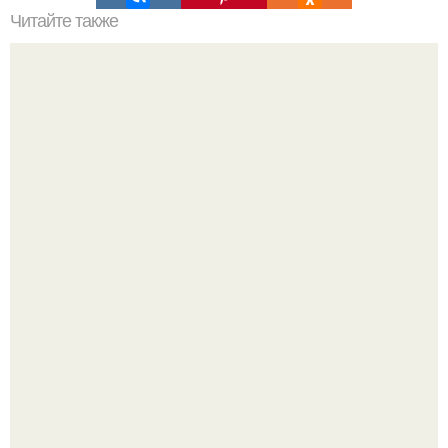
Читайте также
Бомбочки для дезинфекции и ароматизации туалета.
Культурный код. Можно сделать красивый интерьер
практически где угодно.