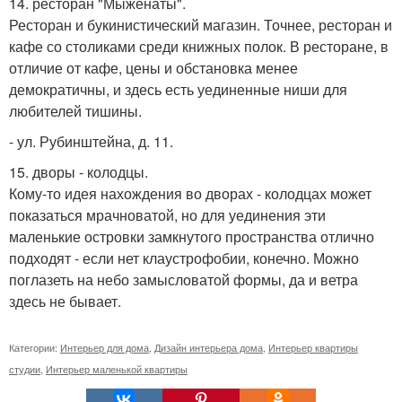
14. ресторан "Мыженаты".
Ресторан и букинистический магазин. Точнее, ресторан и
кафе со столиками среди книжных полок. В ресторане, в
отличие от кафе, цены и обстановка менее
демократичны, и здесь есть уединенные ниши для
любителей тишины.
- ул. Рубинштейна, д. 11.
15. дворы - колодцы.
Кому-то идея нахождения во дворах - колодцах может
показаться мрачноватой, но для уединения эти
маленькие островки замкнутого пространства отлично
подходят - если нет клаустрофобии, конечно. Можно
поглазеть на небо замысловатой формы, да и ветра
здесь не бывает.
Категории:
Интерьер для дома
,
Дизайн интерьера дома
,
Интерьер квартиры
студии
,
Интерьер маленькой квартиры