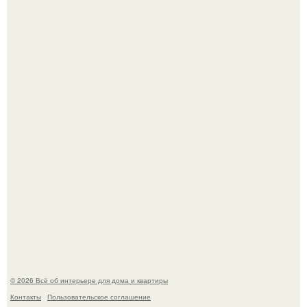
69-Летний житель Италии создал фальшивый античный
амфитеатр и долгое время успешно выдавал его за
настоящее историческое наследие.
Эко - панно "Песочный Берег":
© 2026 Всё об интерьере для дома и квартиры
Контакты
Пользовательское соглашение