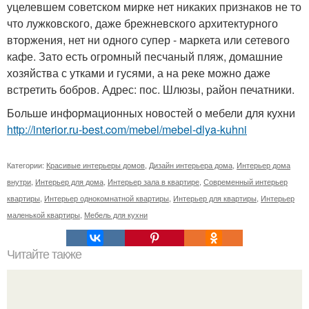
уцелевшем советском мирке нет никаких признаков не то
что лужковского, даже брежневского архитектурного
вторжения, нет ни одного супер - маркета или сетевого
кафе. Зато есть огромный песчаный пляж, домашние
хозяйства с утками и гусями, а на реке можно даже
встретить бобров. Адрес: пос. Шлюзы, район печатники.
Больше информационных новостей о мебели для кухни
http://interior.ru-best.com/mebel/mebel-dlya-kuhni
Категории:
Красивые интерьеры домов
,
Дизайн интерьера дома
,
Интерьер дома
внутри
,
Интерьер для дома
,
Интерьер зала в квартире
,
Современный интерьер
квартиры
,
Интерьер однокомнатной квартиры
,
Интерьер для квартиры
,
Интерьер
маленькой квартиры
,
Мебель для кухни
Читайте также