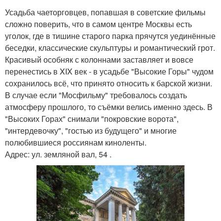
Усадьба чаеторговцев, попавшая в советские фильмы
сложно поверить, что в самом центре Москвы есть
уголок, где в тишине старого парка прячутся уединённые
беседки, классические скульптуры и романтический грот.
Красивый особняк с колоннами заставляет и вовсе
перенестись в XIX век - в усадьбе "Высокие Горы" чудом
сохранилось всё, что принято относить к барской жизни.
В случае если "Мосфильму" требовалось создать
атмосферу прошлого, то съёмки велись именно здесь. В
"Высоких Горах" снимали "покровские ворота",
"интердевочку", "гостью из будущего" и многие
полюбившиеся россиянам киноленты.
Адрес: ул. земляной вал, 54 .