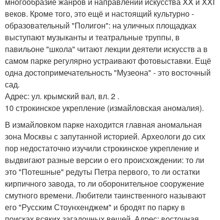
многообразие жанров и направлений искусства XX и XXI
веков. Кроме того, это ещё и настоящий культурно -
образовательный "Полигон": на уличных площадках
выступают музыканты и театральные труппы, в
павильоне "школа" читают лекции деятели искусств а в
самом парке регулярно устраивают фотовыставки. Ещё
одна достопримечательность "Музеона" - это восточный
сад.
Адрес: ул. крымский вал, вл. 2 .
10 строкинское укрепление (измайловская аномалия).
В измайловком парке находится главная аномальная
зона Москвы с запутанной историей. Археологи до сих
пор недостаточно изучили строкинское укрепление и
выдвигают разные версии о его происхождении: то ли
это "Потешные" редуты Петра первого, то ли остатки
кирпичного завода, то ли оборонительное сооружение
смутного времени. Любители таинственного называют
его "Русским Стоунхенджем" и бродят по парку в
поисках всяких загадочных вещей. Адрес: восточная