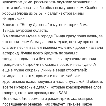
купеческом доме, рассмотреть якутские украшения, а
потом побаловать себя обильным угощением. Особенно
хороши блюда из рыбы и салат из строганины
"Индигирка".
Залезть в "Бочку Диогена" в музее истории бама.
Тында, амурская область.
В маленьком музее в городе Тында сразу понимаешь, за
что строителям бама давали медали, почему про него
слагали песни и зачем именем железной дороги назвали
астероид. Лучше всего бродить по залам с
экскурсоводом, но и без него не заскучаешь: история
грандиозной стройки показана просто и незанудно. А
еще в музее собраны личные вещи строителей:
чемоданы, платья, кроличьи шапки, чайники,
хрустальные вазы, подушки и часы с кукушкой. В общем,
все те интересные детали, которые красноречивее слов
говорят, кто и как прокладывал БАМ.
Не пожалейте времени и рассмотрите экспозицию,
посвященную эвенкам, как следует. Узнайте, какое