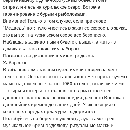
отправляйтесь на курильское озеро. Встреча
гарантирована с бурыми рыболовами.
Внимание! Только в том случае, если при слове
"Медведь" потянуло унестись в закат со скоростью звука,
это вы зря: на курильском озере все безопасно.
Наблюдать за животными будете с вышек, а жить - в
домиках за электрическим забором.
Поглазеть на диковинки в музее гродекова.
Хабаровск.
В хабаровском краевом музее имени гродекова чего
только нет! Осколки сихотэ-алиньского метеорита, чучело
мамонта, школьные парты 1950-х годов, китайские мечи
- секиры и интерьер хабаровского дома столетней
давности - настоящая энциклопедия дальнего Востока с
древнейших времен до наших дней. У экспозиции о
коренных народах приамурья задержитесь.
Полюбуйтесь на берестяную лодку, лук - самострел,
музыкальное бревно удядюпу, ритуальные маски и