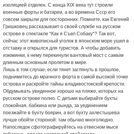
изоляцией отделен. С конца XIX века тут строили
военные форты и батареи, а во времена Ссср его
совсем закрыли для посторонних. Помните, как Евгений
Гришковец рассказывает о своей службе на русском
острове в спектакле "Как я Съел Собаку"? Так вот,
сейчас этот живописный уголок в японском море ушел в
отставку и открылся для туристов. А чтобы добавить
изюминки, к нему перекинули вантовый мост с самым
длинным основным пролетом в мире.
Лишь в том случае, если тянет заглянуть в прошлое,
поднимитесь до мрачного форта в самой высокой точке
острова и раскройте тайны владивостокской крепости.
Обдумывать увиденное хорошо на пляже, которых на
русском острове полно. С детьми выбирайте бухты
спокойная, бабкина или рында, за уединением
поезжайте в бухту боярин, а вот бухту ахлестышева
лучше обойти стороной: там обычно многолюдно.
Напоследок сфотографируйтесь на отвесном мысе
тобизина - вот где настоящий край земли.