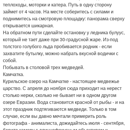
теплоходы, моторки и катера. Путь в одну сторону
займет от 4 часов. На месте соберитесь с силами и
поднимитесь на смотровую площадку: панорама сверху
открывается шикарная.
На обратном пути сделайте остановку у ледника булуус,
который не тает даже при 30-градусной жаре. Из-под
толстого голубого льда пробивается родник - если
захватите бутылку, можно набрать вкусной водички с
собой.
Побывать в столовой трех медведей.
Камчатка.
Курильское озеро на Камчатке - настоящее медвежье
царство. С апреля до ноября сюда приходит на нерест
столько нерки, сколько не бывает ни в одном другом
озере Евразии. Вода становится красной от рыбы - и на
этот праздник подтягиваются медведи. Только в том
случае, если вы давно мечтали примерить роль
фотографа - анималиста, дожидайтесь июля - сентября,
берите камеру с длиннофокусным объективом и