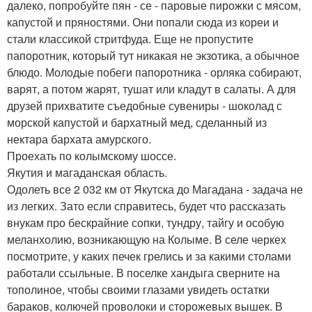
далеко, попробуйте пян - се - паровые пирожки с мясом,
капустой и пряностями. Они попали сюда из кореи и
стали классикой стритфуда. Еще не пропустите
папоротник, который тут никакая не экзотика, а обычное
блюдо. Молодые побеги папоротника - орляка собирают,
варят, а потом жарят, тушат или кладут в салаты. А для
друзей прихватите съедобные сувениры - шоколад с
морской капустой и бархатный мед, сделанный из
нектара бархата амурского.
Проехать по колымскому шоссе.
Якутия и магаданская область.
Одолеть все 2 032 км от Якутска до Магадана - задача не
из легких. Зато если справитесь, будет что рассказать
внукам про бескрайние сопки, тундру, тайгу и особую
меланхолию, возникающую на Колыме. В селе черкех
посмотрите, у каких печек грелись и за какими столами
работали ссыльные. В поселке хандыга сверните на
тополиное, чтобы своими глазами увидеть остатки
бараков, колючей проволоки и сторожевых вышек. В