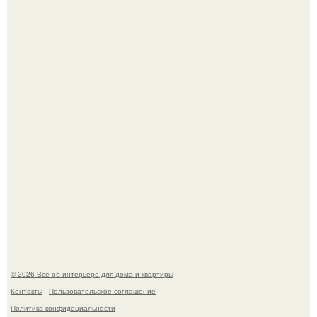
Три года назад мы купили борщевичное поле и
придумали мечту!
Литературная Москва. Дома - музеи писателей.
© 2026 Всё об интерьере для дома и квартиры
Контакты
Пользовательское соглашение
Политика конфидециальности