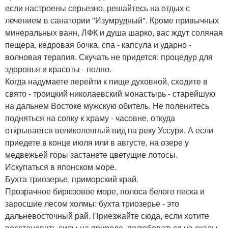
если настроены серьезно, решайтесь на отдых с
лечением в санатории "Изумрудный". Кроме привычных
минеральных ванн, ЛФК и душа шарко, вас ждут соляная
пещера, кедровая бочка, спа - капсула и ударно -
волновая терапия. Скучать не придется: процедур для
здоровья и красоты - полно.
Когда надумаете перейти к пище духовной, сходите в
свято - троицкий николаевский монастырь - старейшую
на дальнем Востоке мужскую обитель. Не поленитесь
подняться на сопку к храму - часовне, откуда
открывается великолепный вид на реку Уссури. А если
приедете в конце июля или в августе, на озере у
медвежьей горы застанете цветущие лотосы.
Искупаться в японском море.
Бухта триозерье, приморский край.
Прозрачное бирюзовое море, полоса белого песка и
заросшие лесом холмы: бухта триозерье - это
дальневосточный рай. Приезжайте сюда, если хотите
восстановить силы на природе, полюбоваться на скалы