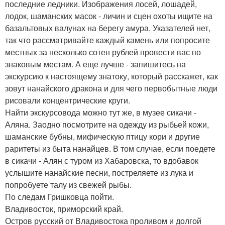
последние ледники. Изображения лосей, лошадей,
лодок, шаманских масок - личин и сцен охоты ищите на
базальтовых валунах на берегу амура. Указателей нет,
так что рассматривайте каждый камень или попросите
местных за несколько сотен рублей провести вас по
знаковым местам. А еще лучше - запишитесь на
экскурсию к настоящему знатоку, который расскажет, как
зовут нанайского дракона и для чего первобытные люди
рисовали концентрические круги.
Найти экскурсовода можно тут же, в музее сикачи -
Аляна. Заодно посмотрите на одежду из рыбьей кожи,
шаманские бубны, мифическую птицу кори и другие
раритеты из быта нанайцев. В том случае, если поедете
в сикачи - Алян с туром из Хабаровска, то вдобавок
услышите нанайские песни, постреляете из лука и
попробуете талу из свежей рыбы.
По следам Гришковца пойти.
Владивосток, приморский край.
Остров русский от Владивостока проливом и долгой