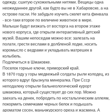
одежду, сшитую сухожильными нитями. Вещицы одна
неожиданнее другой, как будто вы не в Хабаровске, а на
острове пасхи. Не забудьте изучить скелет кита финвала
- все-таки второе по величине животное в мире.
Малыши будут визжать от восторга на втором этаже
нового корпуса, где открыли интерактивный детский
музей. Вашим непоседам можно все: залезать на
полати, грести веслами в долбленой лодке, носить
коромысло с ведрами и укладывать матрешек в
колыбель.
Подлечиться в Шмаковке.
Поселок горные ключи, приморский край.
В 1870 году у горы медвежьей солдаты рыли колодец, из
которого вдруг брызнула минералка. При Ссср
неподалеку открыли бальнеологический курорт
шмаковка, который существует до сих пор. Можно
заехать на денек, побродить по ностальгическим аллеям,
покормить семечками черных белок и подышать
ароматом сосен, маньчжурского ореха и жасмина. А