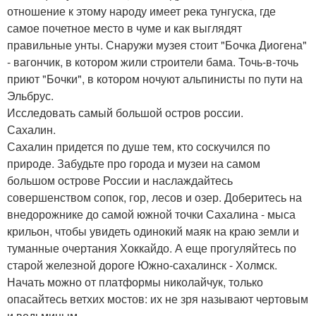
отношение к этому народу имеет река тунгуска, где
самое почетное место в чуме и как выглядят
правильные унты. Снаружи музея стоит "Бочка Диогена"
- вагончик, в котором жили строители бама. Точь-в-точь
приют "Бочки", в котором ночуют альпинисты по пути на
Эльбрус.
Исследовать самый большой остров россии.
Сахалин.
Сахалин придется по душе тем, кто соскучился по
природе. Забудьте про города и музеи на самом
большом острове России и наслаждайтесь
совершенством сопок, гор, лесов и озер. Доберитесь на
внедорожнике до самой южной точки Сахалина - мыса
крильон, чтобы увидеть одинокий маяк на краю земли и
туманные очертания Хоккайдо. А еще прогуляйтесь по
старой железной дороге Южно-сахалинск - Холмск.
Начать можно от платформы николайчук, только
опасайтесь ветхих мостов: их не зря называют чертовым
и ведьминым.