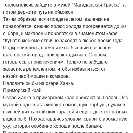
теплом ключе зайдите в музей "Магаданская Трасса", а
потом держите путь на оймякон.
Таким образом, если поедете летом, валенки не
понадобятся: к июню полюс холода прогревается до 20
с. борщ и макароны по-флотски в знаменитом кафе
"Куба" в кюбюме отлично заходят в любое время года.
Подкрепившись, взгляните на бывший озерлаг и
шахтерский город - призрак кадыкчан. Словом,
готовьтесь к приключениям. Только не забудьте
запастись репеллентом, чтобы избавляться от
назойливой мошки и комаров.
Наловить рыбы на озере Ханка.
Приморский край.
Озеро Ханка в приморском крае обожают рыболовы. Из
мутной воды вытаскивают сомов, щук, горбуш, судаков,
вкуснейших ханкайских карасей и еще с десяток разных
видов рыб. Похваставшись уловом, сварите ароматную
уху, которая особенно хороша после баньки.
В ветреную погоду на ханке собираются виндсерферы и