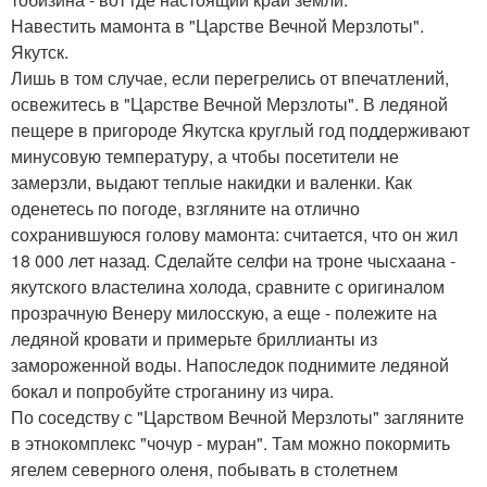
Навестить мамонта в "Царстве Вечной Мерзлоты".
Якутск.
Лишь в том случае, если перегрелись от впечатлений,
освежитесь в "Царстве Вечной Мерзлоты". В ледяной
пещере в пригороде Якутска круглый год поддерживают
минусовую температуру, а чтобы посетители не
замерзли, выдают теплые накидки и валенки. Как
оденетесь по погоде, взгляните на отлично
сохранившуюся голову мамонта: считается, что он жил
18 000 лет назад. Сделайте селфи на троне чысхаана -
якутского властелина холода, сравните с оригиналом
прозрачную Венеру милосскую, а еще - полежите на
ледяной кровати и примерьте бриллианты из
замороженной воды. Напоследок поднимите ледяной
бокал и попробуйте строганину из чира.
По соседству с "Царством Вечной Мерзлоты" загляните
в этнокомплекс "чочур - муран". Там можно покормить
ягелем северного оленя, побывать в столетнем