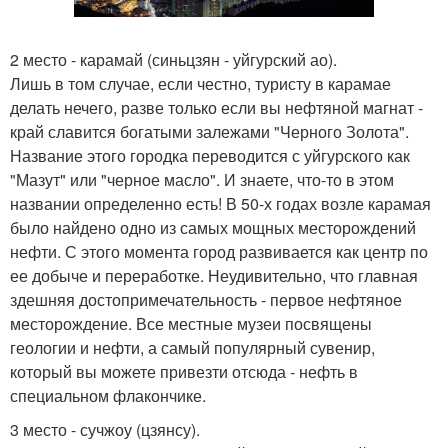
2 место - карамай (синьцзян - уйгурский ао).
Лишь в том случае, если честно, туристу в карамае
делать нечего, разве только если вы нефтяной магнат -
край славится богатыми залежами "Черного Золота".
Название этого городка переводится с уйгурского как
"Мазут" или "черное масло". И знаете, что-то в этом
названии определенно есть! В 50-х годах возле карамая
было найдено одно из самых мощных месторождений
нефти. С этого момента город развивается как центр по
ее добыче и переработке. Неудивительно, что главная
здешняя достопримечательность - первое нефтяное
месторождение. Все местные музеи посвящены
геологии и нефти, а самый популярный сувенир,
который вы можете привезти отсюда - нефть в
специальном флакончике.
3 место - сучжоу (цзянсу).