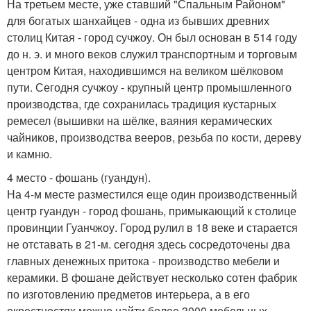
На третьем месте, уже ставший "Спальным Районом"
для богатых шанхайцев - одна из бывших древних
столиц Китая - город сучжоу. Он был основан в 514 году
до н. э. и много веков служил транспортным и торговым
центром Китая, находившимся на великом шёлковом
пути. Сегодня сучжоу - крупный центр промышленного
производства, где сохранилась традиция кустарных
ремесел (вышивки на шёлке, ваяния керамических
чайников, производства вееров, резьба по кости, дереву
и камню.
4 место - фошань (гуандун).
На 4-м месте разместился еще один производственный
центр гуандун - город фошань, примыкающий к столице
провинции Гуанчжоу. Город рулил в 18 веке и старается
не отставать в 21-м. сегодня здесь сосредоточены два
главных денежных притока - производство мебели и
керамики. В фошане действует несколько сотен фабрик
по изготовлению предметов интерьера, а в его
окрестностях можно найти более 3000 мебельных