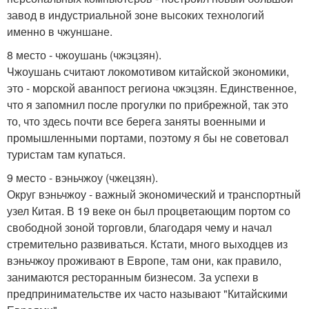
завод в индустриальной зоне высоких технологий
именно в чжуншане.
8 место - чжоушань (чжэцзян).
Чжоушань считают локомотивом китайской экономики,
это - морской аванпост региона чжэцзян. Единственное,
что я запомнил после прогулки по прибрежной, так это
то, что здесь почти все берега заняты военными и
промышленными портами, поэтому я бы не советовал
туристам там купаться.
9 место - вэньчжоу (чжецзян).
Округ вэньчжоу - важный экономический и транспортный
узел Китая. В 19 веке он был процветающим портом со
свободной зоной торговли, благодаря чему и начал
стремительно развиваться. Кстати, много выходцев из
вэньчжоу проживают в Европе, там они, как правило,
занимаются ресторанным бизнесом. За успехи в
предпринимательстве их часто называют "Китайскими