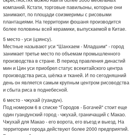
компаний. Кстати, торговые павильоны, которые они
занимают, по площади соизмеримы с рисовыми
плантациями. На территории фошаня производится
более половины всей керамики, выпускаемой в Китае.
5 место - уси (цзянсу).
Местные называют уси "Шанхаем - Младшим" - город
занимает третье место по объемам промышленного
производства в стране. В период правления династий
мин и Цин уси приобрел статус всекитайского центра
производства риса, шёлка и тканей. И по сегодняшний
день он является самым крупным центром рисоводства
и сбыта риса в поднебесной.
6 место - чжухай (гуандун).
Под номером 6 в списке "Городов - Богачей" стоит еще
один гуандунский город - чжухай, граничащий с Макао.
Чжухай для Макао - его ворота, его въезд и выезд. На
территории города действуют более 2000 предприятий.