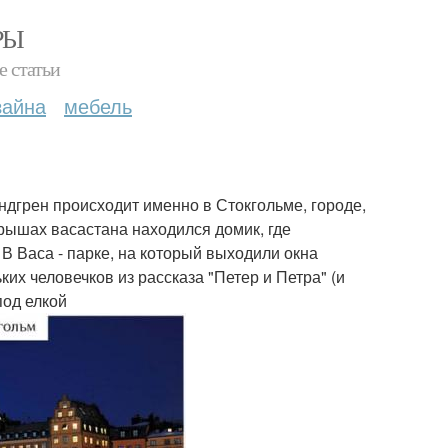
РЫ
е статьи
зайна
мебель
дгрен происходит именно в Стокгольме, городе,
крышах васастана находился домик, где
В Васа - парке, на который выходили окна
их человечков из рассказа "Петер и Петра" (и
под елкой