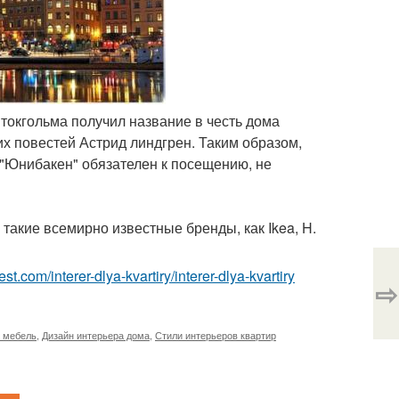
Стокгольма получил название в честь дома
их повестей Астрид линдгрен. Таким образом,
й "Юнибакен" обязателен к посещению, не
такие всемирно известные бренды, как Ikea, H.
-best.com/interer-dlya-kvartiry/interer-dlya-kvartiry
⇨
 мебель
,
Дизайн интерьера дома
,
Стили интерьеров квартир