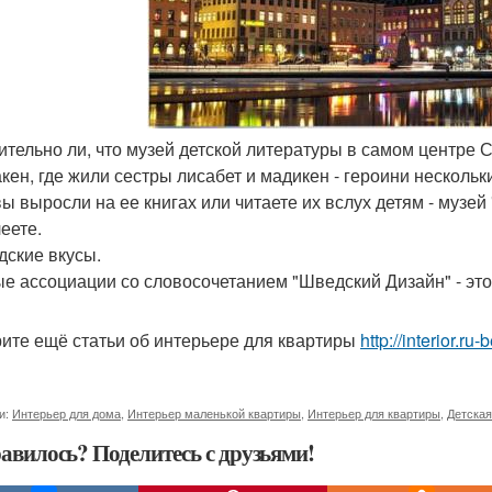
вительно ли, что музей детской литературы в самом центре 
кен, где жили сестры лисабет и мадикен - героини нескольк
вы выросли на ее книгах или читаете их вслух детям - музе
еете.
дские вкусы.
е ассоциации со словосочетанием "Шведский Дизайн" - это 
ите ещё статьи об интерьере для квартиры
http://interior.ru
и:
Интерьер для дома
,
Интерьер маленькой квартиры
,
Интерьер для квартиры
,
Детская
авилось? Поделитесь с друзьями!