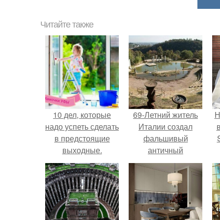
Читайте также
10 дел, которые
69-Летний житель
Н
надо успеть сделать
Италии создал
в предстоящие
фальшивый
выходные.
античный
амфитеатр и
п
долгое время
в
успешно выдавал
его за настоящее
историческое