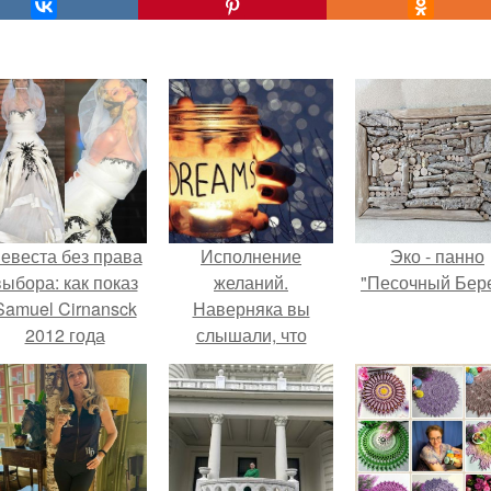
евеста без права
Исполнение
Эко - панно
выбора: как показ
желаний.
"Песочный Бере
Samuel Cirnansck
Наверняка вы
2012 года
слышали, что
ревратил подиум
мысли
 манифест против
материализуются.
принуждения.