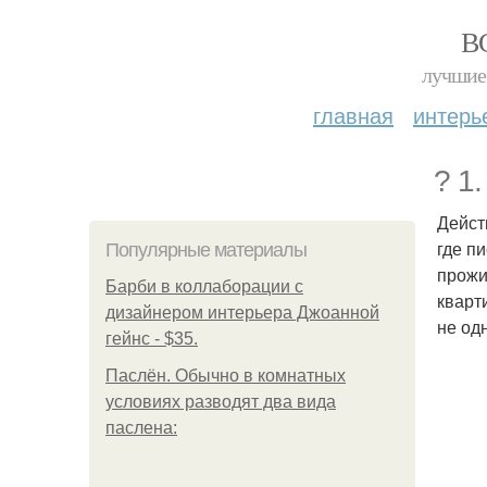
В
лучшие 
главная
интерь
? 1
Дейст
где п
Популярные материалы
прожи
Барби в коллаборации с
кварт
дизайнером интерьера Джоанной
не од
гейнс - $35.
Паслён. Обычно в комнатных
условиях разводят два вида
паслена: