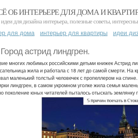
СЁ ОБ ИНТЕРЬЕРЕ ДЛЯ ДОМА И КВАРТИ
идеи для дизайна интерьера, полезные советы, интересны
ер для дома
интерьер для квартиры
идеи ди
. Город астрид линдгрен.
вие многих любимых российскими детьми книжек Астрид лин
исательница жила и работала с 18 лет до самой смерти. На 
вал маленький толстый человечек с пропеллером на спине. 
ирки линдгрен, в самом укромном уголке жила семья маленьк
но поколение юных читателей пыталось отыскать землянку 