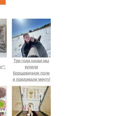
Три года назад мы
г":
купили
борщевичное поле
и придумали мечту!