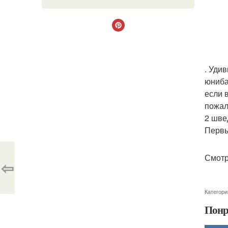
. Уди
юниба
если 
пожал
2 шве
Первы
Смотр
⇦
Категори
Понр