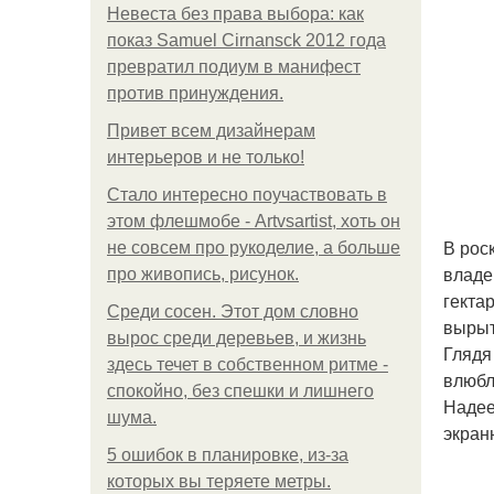
Невеста без права выбора: как
показ Samuel Cirnansck 2012 года
превратил подиум в манифест
против принуждения.
Привет всем дизайнерам
интерьеров и не только!
Стало интересно поучаствовать в
этом флешмобе - Artvsartist, хоть он
В рос
не совсем про рукоделие, а больше
владе
про живопись, рисунок.
гекта
Среди сосен. Этот дом словно
вырыт
вырос среди деревьев, и жизнь
Глядя
здесь течет в собственном ритме -
влюбл
спокойно, без спешки и лишнего
Надее
шума.
экран
5 ошибок в планировке, из-за
которых вы теряете метры.