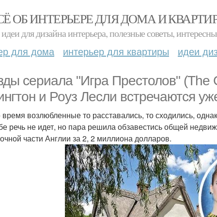
СЁ ОБ ИНТЕРЬЕРЕ ДЛЯ ДОМА И КВАРТИ
идеи для дизайна интерьера, полезные советы, интересны
ер для дома
интерьер для квартиры
идеи ди
зды сериала "Игра Престолов" (The 
ингтон и Роуз Лесли встречаются уже
о время возлюбленные то расставались, то сходились, одна
бе речь не идет, но пара решила обзавестись общей недвиж
точной части Англии за 2, 2 миллиона долларов.