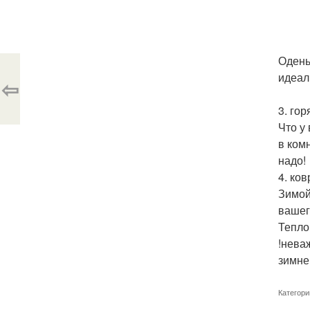
Одень
идеал
⇦
3. гор
Что у
в ком
надо!
4. ков
Зимой
вашег
Тепло
!нева
зимне
Категори