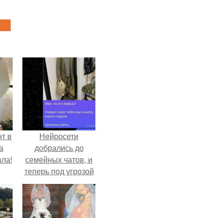
т в
Нейросети
а
добрались до
ла!
семейных чатов, и
теперь под угрозой
мамины нервы.