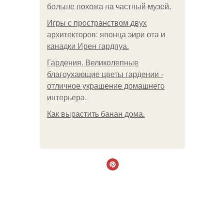
больше похожа на частный музей.
Игры с пространством двух
архитекторов: японца эири ота и
канадки Ирен гардпуа.
Гардения. Великолепные
благоухающие цветы гардении -
отличное украшение домашнего
интерьера.
Как вырастить банан дома.