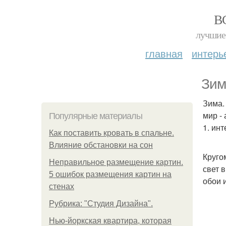
В
лучшие 
главная
интерь
Зим
Зима.
мир -
Популярные материалы
1. инт
Как поставить кровать в спальне.
Влияние обстановки на сон
Круго
Неправильное размещение картин.
свет 
5 ошибок размещения картин на
обои 
стенах
Рубрика: "Студия Дизайна".
Нью-йоркская квартира, которая