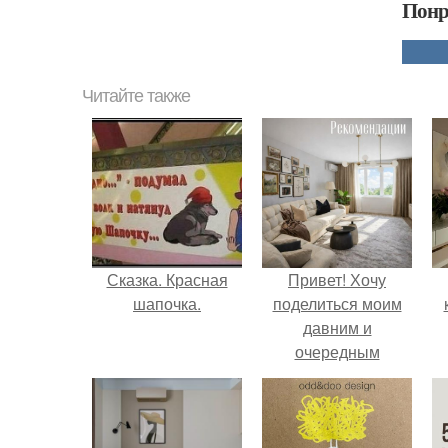
Понр
Читайте также
Сказка. Красная
Привет! Хочу
шапочка.
поделиться моим
давним и
очередным
неопубликованным
проектом.