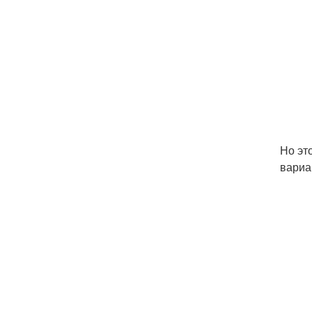
Но эт
вариа