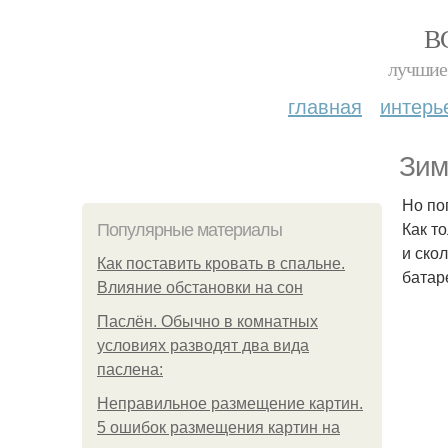
В
лучшие 
главная
интерь
Зим
Но по
Как т
Популярные материалы
и ско
Как поставить кровать в спальне.
батар
Влияние обстановки на сон
Паслён. Обычно в комнатных
условиях разводят два вида
паслена:
Неправильное размещение картин.
5 ошибок размещения картин на