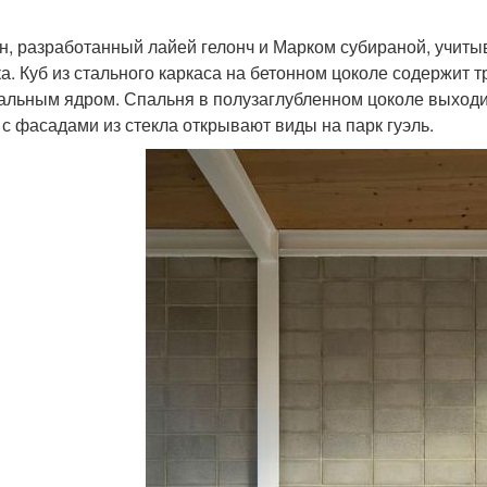
н, разработанный лайей гелонч и Марком субираной, учит
ка. Куб из стального каркаса на бетонном цоколе содержит 
альным ядром. Спальня в полузаглубленном цоколе выходит
 с фасадами из стекла открывают виды на парк гуэль.