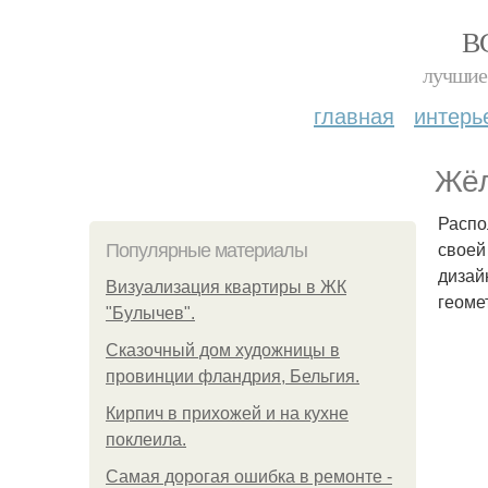
В
лучшие 
главная
интерь
Жёл
Распо
своей
Популярные материалы
дизай
Визуализация квартиры в ЖК
геоме
"Булычев".
Сказочный дом художницы в
провинции фландрия, Бельгия.
Кирпич в прихожей и на кухне
поклеила.
Самая дорогая ошибка в ремонте -