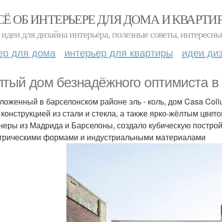
СЁ ОБ ИНТЕРЬЕРЕ ДЛЯ ДОМА И КВАРТИ
идеи для дизайна интерьера, полезные советы, интересны
ер для дома
интерьер для квартиры
идеи ди
тый дом безнадёжного оптимиста в
ложенный в барселонском районе эль - коль, дом Casa Col
 конструкцией из стали и стекла, а также ярко-жёлтым цвет
неры из Мадрида и Барселоны, создало кубическую постройк
трическими формами и индустриальными материалами