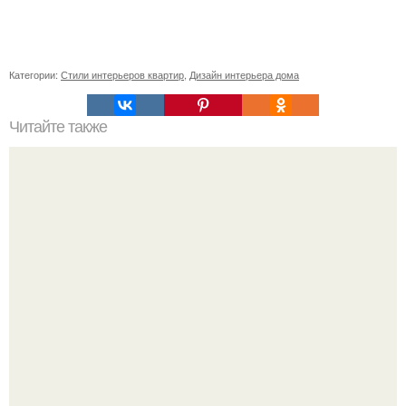
Категории:
Стили интерьеров квартир
,
Дизайн интерьера дома
Читайте также
Резьба по дереву в стиле барокко. Резьба по дереву:
стилистические направления и характерные узоры.