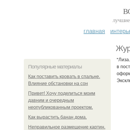
В
лучшие 
главная
интерь
Жур
"Лиза
в пос
Популярные материалы
оформ
Как поставить кровать в спальне.
Экскл
Влияние обстановки на сон
Привет! Хочу поделиться моим
давним и очередным
неопубликованным проектом.
Как вырастить банан дома.
Неправильное размещение картин.