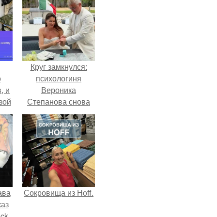
Круг замкнулся:
о
психологиня
, и
Вероника
зой
Степанова снова
ы.
вышла замуж за
собственного
бывшего мужа.
ава
Сокровища из Hoff.
каз
sck