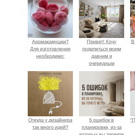
Аромакамушки?
Привет! Хочу
В
Для изготовления
поделиться моим
необходимо:
давним и
очередным
неопубликованным
проектом.
Откуда у дизайнера
5 ошибок в
"
так много идей?
планировке, из-за
которых вы теряете