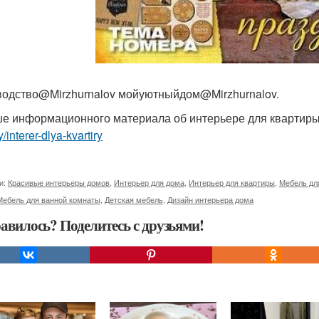
одство@Mirzhurnalov мойуютныйдом@Mirzhurnalov.
е информационного материала об интерьере для квартир
y/interer-dlya-kvartiry
и:
Красивые интерьеры домов
,
Интерьер для дома
,
Интерьер для квартиры
,
Мебель дл
Мебель для ванной комнаты
,
Детская мебель
,
Дизайн интерьера дома
авилось? Поделитесь с друзьями!