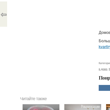
⇦
Домов
Больш
kvartir
Категори
в доме
,
Понр
Читайте также