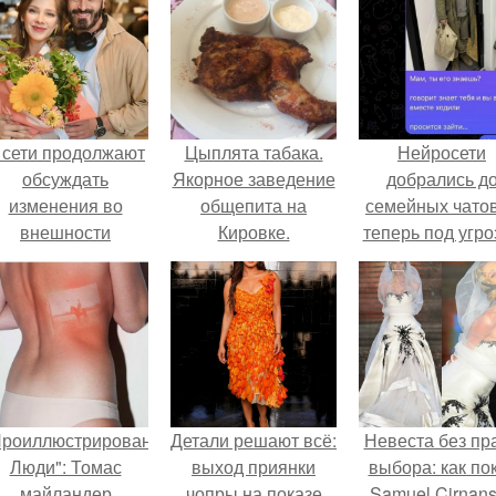
 сети продолжают
Цыплята табака.
Нейросети
обсуждать
Якорное заведение
добрались д
изменения во
общепита на
семейных чатов
внешности
Кировке.
теперь под угро
актрисы.
мамины нерв
Проиллюстрированные
Детали решают всё:
Невеста без пр
Люди": Томас
выход приянки
выбора: как по
майландер
чопры на показе
Samuel Cirnan