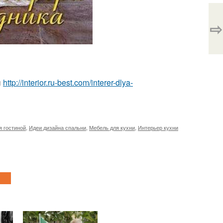
⇨
ы
http://interior.ru-best.com/interer-dlya-
я гостиной
,
Идеи дизайна спальни
,
Мебель для кухни
,
Интерьер кухни