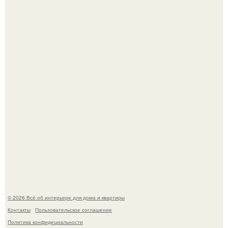
Невеста без права выбора: как показ Samuel Cirnansck
2012 года превратил подиум в манифест против
принуждения.
Эко - панно "Песочный Берег":
© 2026 Всё об интерьере для дома и квартиры
Контакты
Пользовательское соглашение
Политика конфидециальности