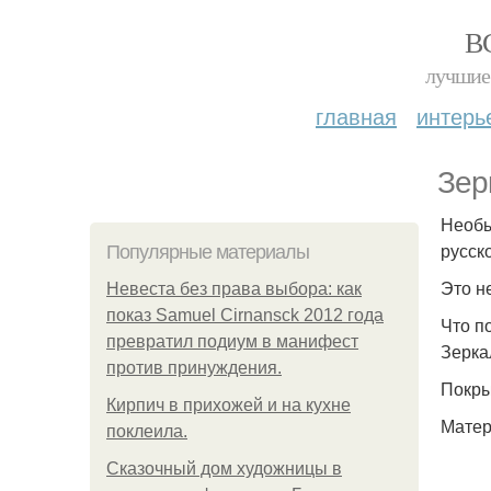
В
лучшие 
главная
интерь
Зер
Необы
русск
Популярные материалы
Это не
Невеста без права выбора: как
показ Samuel Cirnansck 2012 года
Что п
превратил подиум в манифест
Зерка
против принуждения.
Покры
Кирпич в прихожей и на кухне
Матер
поклеила.
Сказочный дом художницы в