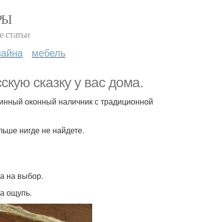
РЫ
е статьи
зайна
мебель
скую сказку у вас дома.
ринный оконный наличник с традиционной
ольше нигде не найдете.
а на выбор.
а ощупь.