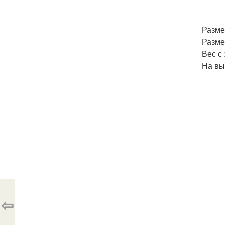
Разме
Размер
Вес с 
На вы
⇦