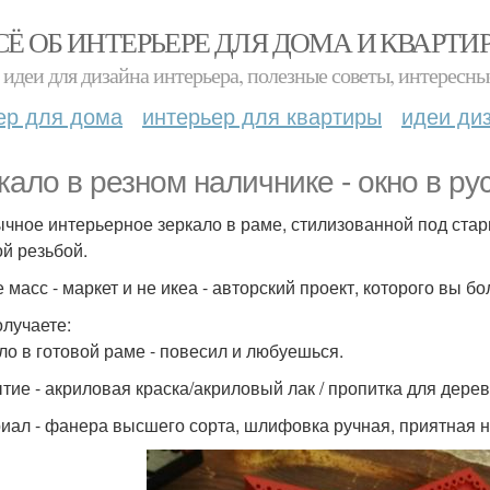
СЁ ОБ ИНТЕРЬЕРЕ ДЛЯ ДОМА И КВАРТИ
идеи для дизайна интерьера, полезные советы, интересны
ер для дома
интерьер для квартиры
идеи ди
кало в резном наличнике - окно в рус
чное интерьерное зеркало в раме, стилизованной под ста
ой резьбой.
 масс - маркет и не икеа - авторский проект, которого вы б
олучаете:
ло в готовой раме - повесил и любуешься.
тие - акриловая краска/акриловый лак / пропитка для дерев
иал - фанера высшего сорта, шлифовка ручная, приятная н