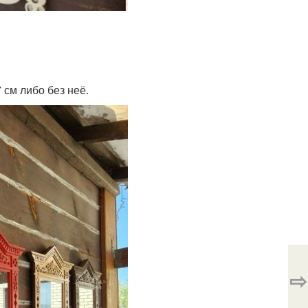
 см либо без неё.
⇨