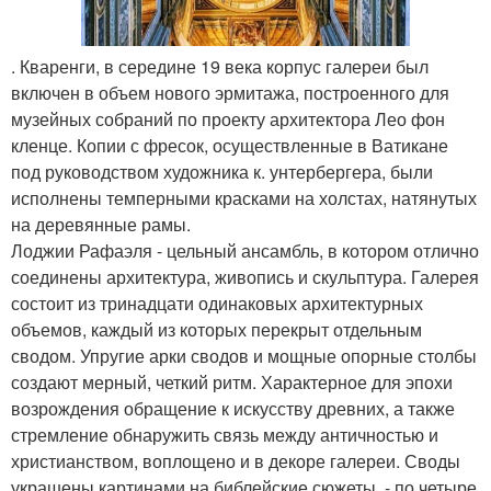
. Кваренги, в середине 19 века корпус галереи был
включен в объем нового эрмитажа, построенного для
музейных собраний по проекту архитектора Лео фон
кленце. Копии с фресок, осуществленные в Ватикане
под руководством художника к. унтербергера, были
исполнены темперными красками на холстах, натянутых
на деревянные рамы.
Лоджии Рафаэля - цельный ансамбль, в котором отлично
соединены архитектура, живопись и скульптура. Галерея
состоит из тринадцати одинаковых архитектурных
объемов, каждый из которых перекрыт отдельным
сводом. Упругие арки сводов и мощные опорные столбы
создают мерный, четкий ритм. Характерное для эпохи
возрождения обращение к искусству древних, а также
стремление обнаружить связь между античностью и
христианством, воплощено и в декоре галереи. Своды
украшены картинами на библейские сюжеты, - по четыре