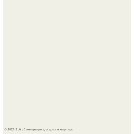
Двухкомнатная квартира в стиле сканди кинфолк и
мебелью 50-х годов в высотке на котельнической.
Кёнигсберг. Интерьер дома студенческого братства
"Германия".
© 2026 Всё об интерьере для дома и квартиры