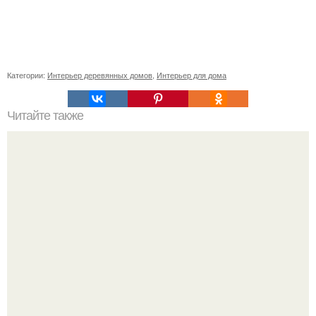
Категории:
Интерьер деревянных домов
,
Интерьер для дома
Читайте также
Мы тренируем извилины.