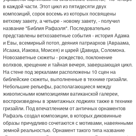
в каждой части. Этот цикл из пятидесяти двух
композиций, сорок восемь из которых посвящены
ветхому завету, а четыре - новому завету, - получил
название "Библия Рафаэля". Последовательно
представлены ветхозаветные события - история Адама
и Евы, всемирный потоп, деяния патриархов (Авраама,
Исаака, Иакова, Моисея) и царей (Давида, Соломона.
Новозаветные сюжеты - рождество, поклонение
волхвов, крещение и тайная вечеря, завершающая цикл.
На стене под зеркалами расположены 10 сцен на
библейские сюжеты, выполненные в технике гризайли.
Небольшие рельефы, располагающиеся между
живописными композициями ватиканской галереи,
воспроизведены в эрмитажных лоджиях также в технике
гризайли. Под впечатлением от античных орнаментов
Рафаэль создал композиции, в которых диковинные
образы причудливо сочетаются с мотивами, навеянными
земной реальностью. Орнамент такого типа название