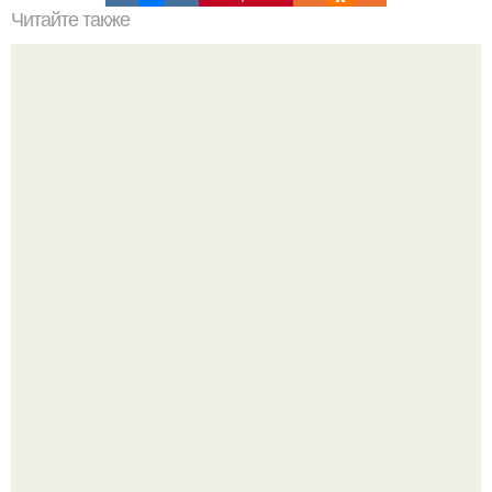
Читайте также
Как приготовить гипс для заливки форм. Как разводить
гипс: Все о приготовлении идеального раствора
В этом просторном пентхаусе с шестью спальнями
Александр Бирман живет со своей семьей.