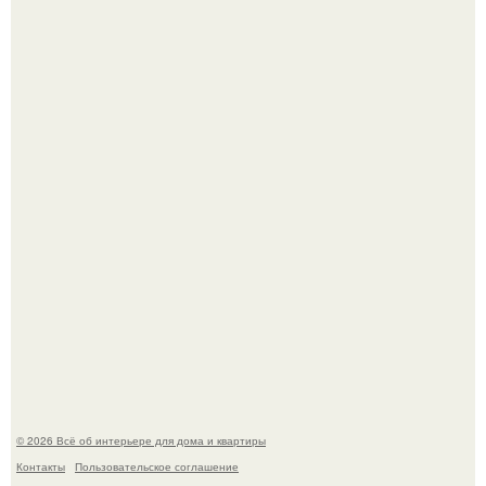
5 ошибок в планировке, из-за которых вы теряете метры.
"Проиллюстрированные Люди": Томас майландер
превратил солнечные ожоги в арт - объект.
© 2026 Всё об интерьере для дома и квартиры
Контакты
Пользовательское соглашение