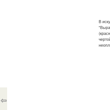
В иск
"Выра
(крас
черто
неопл
⇦