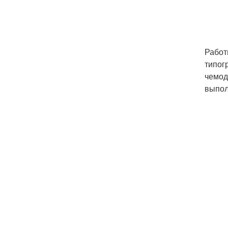
Работ
типог
чемод
выпол