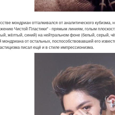
усстве мондриан отталкивался от аналитического кубизма, но
жению Чистой Пластики" - прямым линиям, голым плоскост
ный, жёлтый, синий) на нейтральном фоне (белый, серый, ч
й мондриана от остальных, поспособствовавшей его извест
астицизма писал ещё и в стиле импрессионизма.