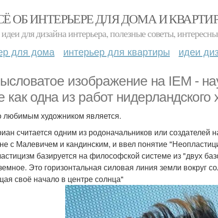
СЁ ОБ ИНТЕРЬЕРЕ ДЛЯ ДОМА И КВАРТИ
идеи для дизайна интерьера, полезные советы, интересны
ер для дома
интерьер для квартиры
идеи ди
ысловатое изображение на IEM - нау
е как одна из работ нидерландского
о любимым художником является.
иан считается одним из родоначальников или создателей 
не с Малевичем и кандинским, и ввел понятие "Неопластици
астицизм базируется на философской системе из "двух б
 земное. Это горизонтальная силовая линия земли вокруг с
ая своё начало в центре солнца"