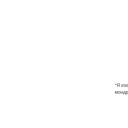
"Я из
мондр