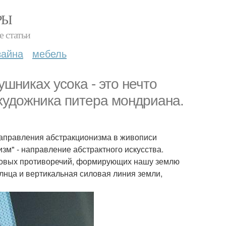
РЫ
е статьи
зайна
мебель
шниках усока - это нечто
 художника питера мондриана.
направления абстракционизма в живописи
зм" - направление абстрактного искусства.
азовых противоречий, формирующих нашу землю
олнца и вертикальная силовая линия земли,