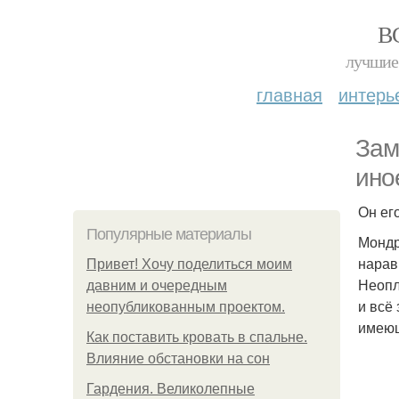
В
лучшие 
главная
интерь
Зам
ино
Он ег
Популярные материалы
Мондр
нарав
Привет! Хочу поделиться моим
Неопл
давним и очередным
и всё
неопубликованным проектом.
имеющ
Как поставить кровать в спальне.
Влияние обстановки на сон
Гардения. Великолепные