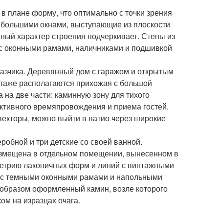
 плане форму, что оптимально с точки зрения
с большими окнами, выступающие из плоскости
ый характер строения подчеркивает. Стены из
 с оконными рамами, наличниками и подшивкой
казчика. Деревянный дом с гаражом и открытым
 этаже располагаются прихожая с большой
 на две части: каминную зону для тихого
активного времяпровождения и приема гостей.
векторы, можно выйти в патио через широкие
робной и три детские со своей ванной.
змещена в отдельном помещении, вынесенном в
метрию лаконичных форм и линий с винтажными
т с темными оконными рамами и напольными
 образом оформленный камин, возле которого
ом на изразцах очага.