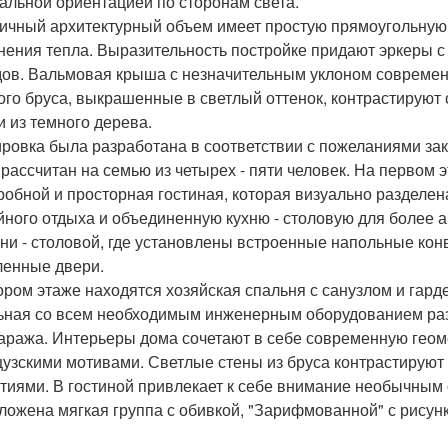
альной ориентацией по сторонам света.
ичный архитектурный объем имеет простую прямоугольную в
нения тепла. Выразительность постройке придают эркеры 
ов. Вальмовая крыша с незначительным уклоном современн
ого бруса, выкрашенные в светлый оттенок, контрастируют
и из темного дерева.
ровка была разработана в соответствии с пожеланиями за
 рассчитан на семью из четырех - пяти человек. На первом
робной и просторная гостиная, которая визуально разделена
йного отдыха и объединенную кухню - столовую для более 
хни - столовой, где установлены встроенные напольные кон
ленные двери.
ором этаже находятся хозяйская спальня с санузлом и гарде
ьная со всем необходимым инженерным оборудованием ра
гаража. Интерьеры дома сочетают в себе современную гео
узскими мотивами. Светлые стены из бруса контрастирую
тиями. В гостиной привлекает к себе внимание необычным
ложена мягкая группа с обивкой, "Зарифмованной" с рисунк