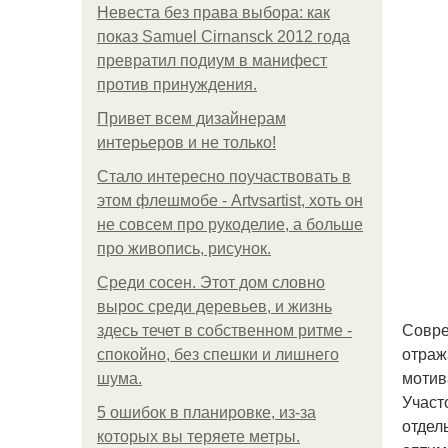
Невеста без права выбора: как
показ Samuel Cirnansck 2012 года
превратил подиум в манифест
против принуждения.
Привет всем дизайнерам
интерьеров и не только!
Стало интересно поучаствовать в
этом флешмобе - Artvsartist, хоть он
не совсем про рукоделие, а больше
про живопись, рисунок.
Среди сосен. Этот дом словно
вырос среди деревьев, и жизнь
Совре
здесь течет в собственном ритме -
отраж
спокойно, без спешки и лишнего
мотив
шума.
Участ
5 ошибок в планировке, из-за
отдел
которых вы теряете метры.