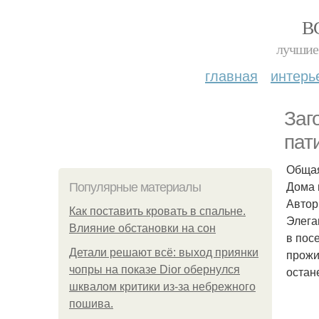
В
лучшие 
главная
интерь
Заг
пат
Общая
Дома и
Популярные материалы
Автор
Как поставить кровать в спальне.
Элега
Влияние обстановки на сон
в пос
Детали решают всё: выход приянки
прожи
чопры на показе Dior обернулся
остан
шквалом критики из-за небрежного
пошива.