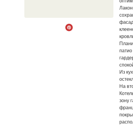
оптим
Лакон
сохра
фасад
клеен
кровл
Плани
патио
гарде
споко
Из ку
остек
На вт
Котел
зону 
франц
покры
распо