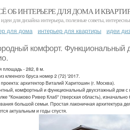
СЁ ОБ ИНТЕРЬЕРЕ ДЛЯ ДОМА И КВАРТИ
идеи для дизайна интерьера, полезные советы, интересны
ер для дома
интерьер для квартиры
идеи ди
ородный комфорт. Функциональный д
ио.
 площадь - 282, 8 м.
з клееного бруса номер 2 (72) '2017.
 проекта: архитектор Виталий Харитошин (г. Москва).
нтный, комфортный и функциональный двухэтажный дом с г
елке "Конаково Ривер Клаб" (тверская область), изначально
вания большой семьи. Простая лаконичная архитектура дел
ется актуальным и годы спустя.