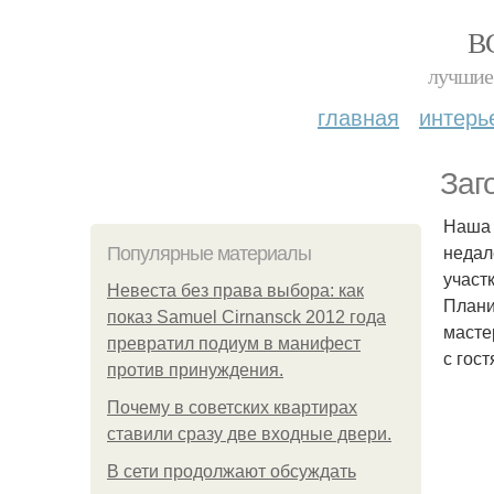
В
лучшие 
главная
интерь
Заг
Наша 
недал
Популярные материалы
участ
Невеста без права выбора: как
Плани
показ Samuel Cirnansck 2012 года
масте
превратил подиум в манифест
с гос
против принуждения.
Почему в советских квартирах
ставили сразу две входные двери.
В сети продолжают обсуждать