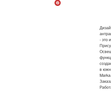
Дизай
антра
- это
Прису
Освещ
функц
созда
в южн
Marka
Заказ
Работ