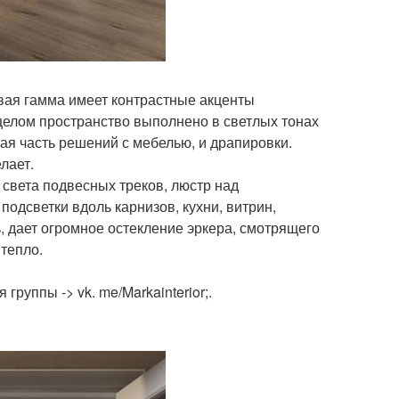
вая гамма имеет контрастные акценты
 целом пространство выполнено в светлых тонах
шая часть решений с мебелью, и драпировки.
лает.
света подвесных треков, люстр над
одсветки вдоль карнизов, кухни, витрин,
 дает огромное остекление эркера, смотрящего
 тепло.
руппы -> vk. me/Markainterior;.