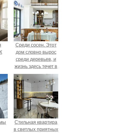
я
Среди сосен. Этот
К
дом словно вырос
среди деревьев, и
жизнь здесь течет в
собственном ритме
- спокойно, без
спешки и лишнего
шума.
 мы
Стильная квартира
в светлых приятных