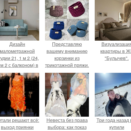
Дизайн
Представляю
Визуализаци
малометражной
вашему вниманию
квартиры в Ж
удии 21, 1 м 2 (24,
корзинки из
"Булычев".
 м 2 с балконом) в
трикотажной пряжи.
Краснодаре.
етали решают всё:
Невеста без права
Три года назад
выход приянки
выбора: как показ
купили