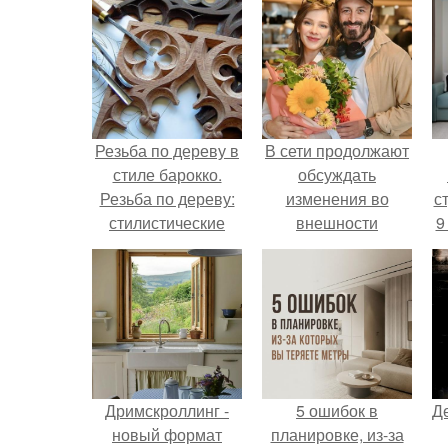
Резьба по дереву в
В сети продолжают
стиле барокко.
обсуждать
Резьба по дереву:
изменения во
ст
стилистические
внешности
9
направления и
актрисы.
характерные узоры.
Дримскроллинг -
5 ошибок в
Д
новый формат
планировке, из-за