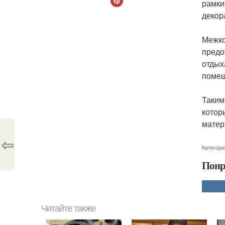
рамки
декор
Межко
предо
отдых
помещ
Таким
котор
матер
⇦
Категори
Понр
Читайте также