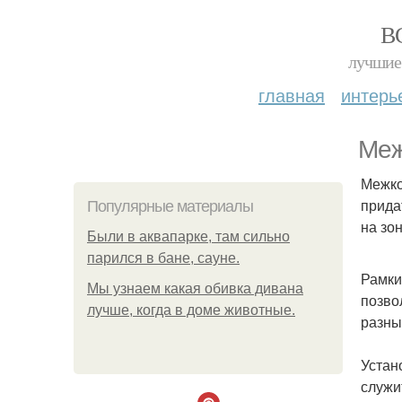
В
лучшие 
главная
интерь
Меж
Межко
прида
Популярные материалы
на зо
Были в аквапарке, там сильно
парился в бане, сауне.
Рамки
Мы узнаем какая обивка дивана
позво
лучше, когда в доме животные.
разны
Устан
служи