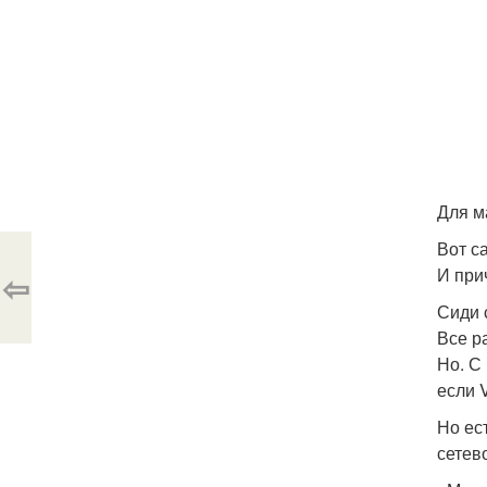
Для м
Вот с
И при
⇦
Сиди 
Все р
Но. С
если V
Но ес
сетев