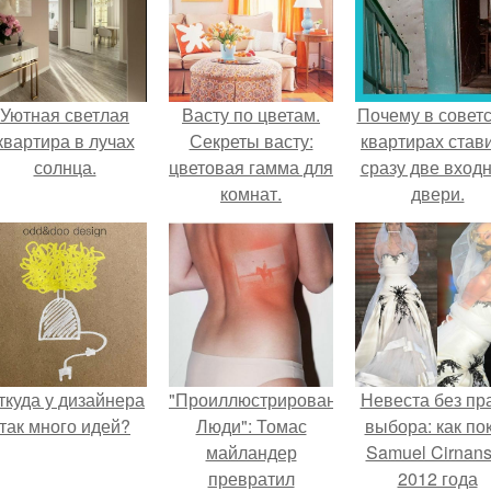
Уютная светлая
Васту по цветам.
Почему в советс
квартира в лучах
Секреты васту:
квартирах став
солнца.
цветовая гамма для
сразу две вход
комнат.
двери.
ткуда у дизайнера
"Проиллюстрированные
Невеста без пр
так много идей?
Люди": Томас
выбора: как по
майландер
Samuel Cirnan
превратил
2012 года