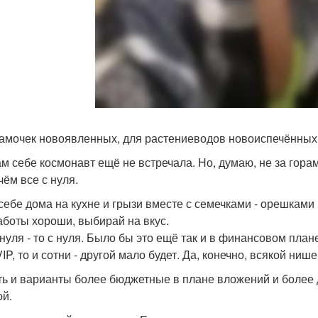
амочек новоявленных, для растениеводов новоиспечённых
ам себе космонавт ещё не встречала. Но, думаю, не за гора
чём все с нуля.
себе дома на кухне и грызи вместе с семечками - орешками
аботы хороши, выбирай на вкус.
 нуля - то с нуля. Было бы это ещё так и в финансовом план
IP, то и сотни - другой мало будет. Да, конечно, всякой нише
ть и варианты более бюджетные в плане вложений и более
ой.