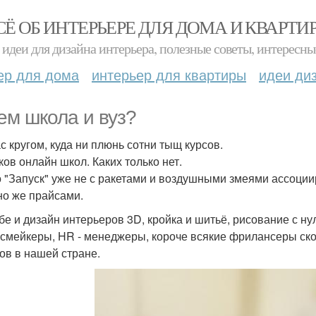
СЁ ОБ ИНТЕРЬЕРЕ ДЛЯ ДОМА И КВАРТИ
идеи для дизайна интерьера, полезные советы, интересны
ер для дома
интерьер для квартиры
идеи ди
ем школа и вуз?
с кругом, куда ни плюнь сотни тыщ курсов.
ков онлайн школ. Каких только нет.
 "Запуск" уже не с ракетами и воздушными змеями ассоцииру
но же прайсами.
ебе и дизайн интерьеров 3D, кройка и шитьё, рисование с ну
смейкеры, HR - менеджеры, короче всякие фрилансеры ско
ов в нашей стране.