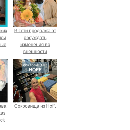
ких
В сети продолжают
или
обсуждать
ные
изменения во
внешности
актрисы.
ава
Сокровища из Hoff.
каз
sck