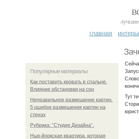
В
лучшие 
главная
интерь
Зач
Сейча
Запус
Популярные материалы
Слово
Как поставить кровать в спальне.
конеч
Влияние обстановки на сон
Тут т
Неправильное размещение картин.
Стори
5 ошибок размещения картин на
юрист
стенах
Рубрика: "Студия Дизайна".
Нью-йоркская квартира, которая