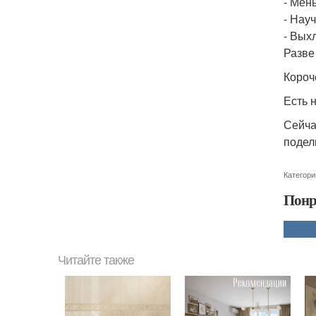
- Мен
- Нау
- Вых
Разве
Короч
Есть 
Сейча
подел
Категори
Понр
Читайте также