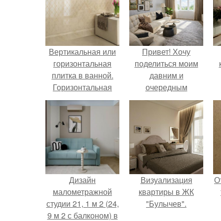
Вертикальная или
Привет! Хочу
горизонтальная
поделиться моим
плитка в ванной.
давним и
Горизонтальная
очередным
или вертикальная
неопубликованным
укладка плитки: так
проектом.
ли это важно
Дизайн
Визуализация
О
малометражной
квартиры в ЖК
студии 21, 1 м 2 (24,
"Булычев".
9 м 2 с балконом) в