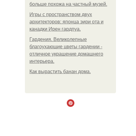
больше похожа на частный музей.
Игры с пространством двух
архитекторов: японца эири ота и
канадки Ирен гардпуа.
Гардения. Великолепные
благоухающие цветы гардении -
отличное украшение домашнего
интерьера.
Как вырастить банан дома.