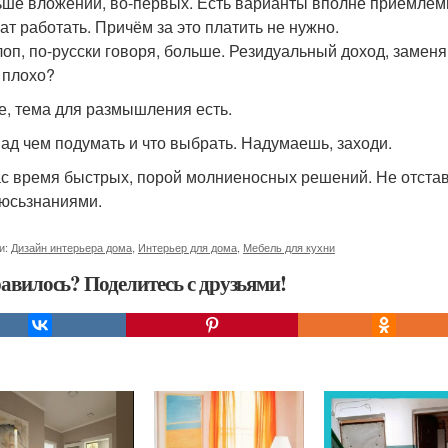
ьше вложений, во-первых. Есть варианты вполне приемлем
чат работать. Причём за это платить не нужно.
лоп, по-русски говоря, больше. Резидуальный доход, заме
 плохо?
е, тема для размышления есть.
над чем подумать и что выбрать. Надумаешь, заходи.
с время быстрых, порой молниеносных решений. Не отстав
юсьзнаниями.
и:
Дизайн интерьера дома
,
Интерьер для дома
,
Мебель для кухни
авилось? Поделитесь с друзьями!