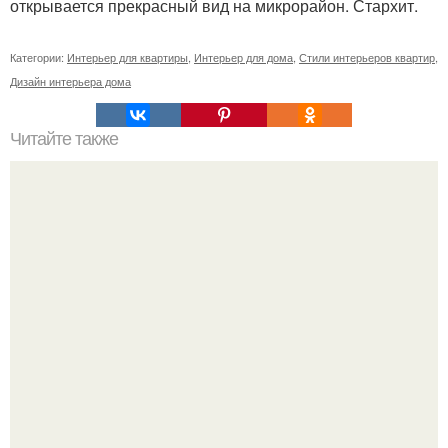
открывается прекрасный вид на микрорайон. Стархит.
Категории:
Интерьер для квартиры
,
Интерьер для дома
,
Стили интерьеров квартир
,
Дизайн интерьера дома
Читайте также
* Узнай свой счастливый цвет по знаку зодиака!