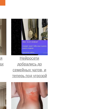
ая
Нейросети
ах
добрались до
семейных чатов, и
теперь под угрозой
мамины нервы.