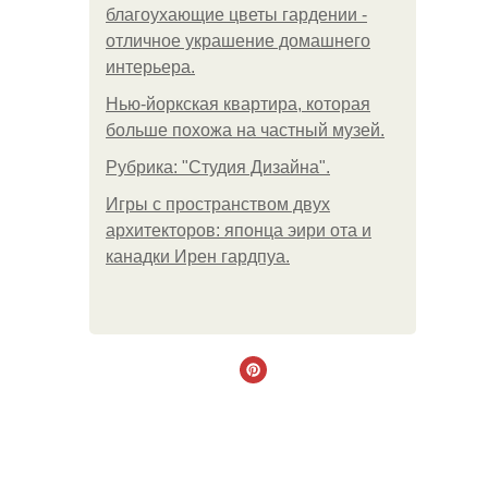
благоухающие цветы гардении -
отличное украшение домашнего
интерьера.
Нью-йоркская квартира, которая
больше похожа на частный музей.
Рубрика: "Студия Дизайна".
Игры с пространством двух
архитекторов: японца эири ота и
канадки Ирен гардпуа.