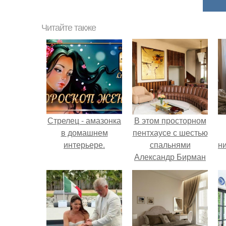
Читайте также
Стрелец - амазонка
В этом просторном
в домашнем
пентхаусе с шестью
интерьере.
спальнями
ни
Александр Бирман
живет со своей
семьей.