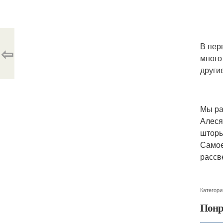
В пер
⇦
много
други
Мы ра
Алеся
шторы
Самое
рассв
Категори
Понр