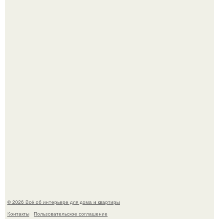
Откуда у дизайнера так много идей?
5 ошибок в планировке, из-за которых вы теряете метры.
© 2026 Всё об интерьере для дома и квартиры
Контакты
Пользовательское соглашение