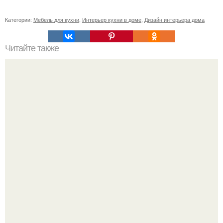
Категории:
Мебель для кухни
,
Интерьер кухни в доме
,
Дизайн интерьера дома
Читайте также
Ваза из бутылки. Приступаем к уроку