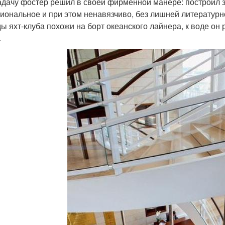
адачу фостер решил в своей фирменной манере: построил зд
иональное и при этом ненавязчиво, без лишней литературн
ы яхт-клуба похожи на борт океанского лайнера, к воде он
.