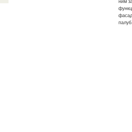
ним з
функц
фасад
палуб