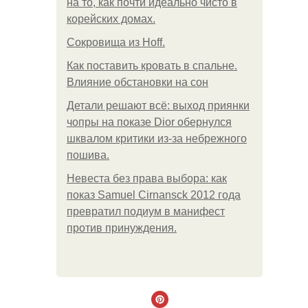
на то, как почти идеально чисто в
корейских домах.
Сокровища из Hoff.
Как поставить кровать в спальне.
Влияние обстановки на сон
Детали решают всё: выход приянки
чопры на показе Dior обернулся
шквалом критики из-за небрежного
пошива.
Невеста без права выбора: как
показ Samuel Cirnansck 2012 года
превратил подиум в манифест
против принуждения.