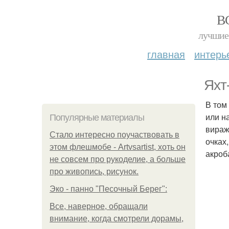
В
лучшие 
главная
интерь
Яхт
В том
или н
Популярные материалы
вираж
Стало интересно поучаствовать в
очках
этом флешмобе - Artvsartist, хоть он
акроб
не совсем про рукоделие, а больше
про живопись, рисунок.
Эко - панно "Песочный Берег":
Все, наверное, обращали
внимание, когда смотрели дорамы,