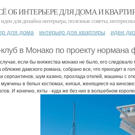
СЁ ОБ ИНТЕРЬЕРЕ ДЛЯ ДОМА И КВАРТИ
идеи для дизайна интерьера, полезные советы, интересны
ер для дома
интерьер для квартиры
идеи ди
-клуб в Монако по проекту нормана 
 случае, если бы княжества монако не было, его следовало 
а обложке дамского романа, собрано все, что приходит в гол
и серпантинов, шум казино, прохлада отелей, машины с о
, мужчины в белых костюмах, князья, женящиеся на кинозв
атов. И конечно, яхты - куда же без них в волшебном корол