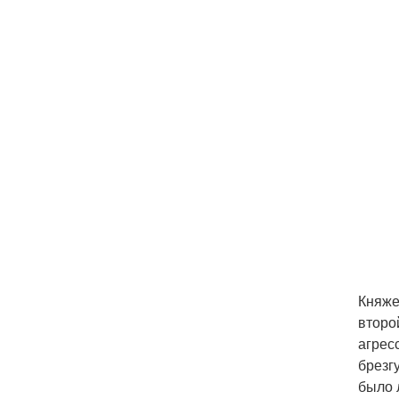
Княже
второ
агрес
брезг
было 