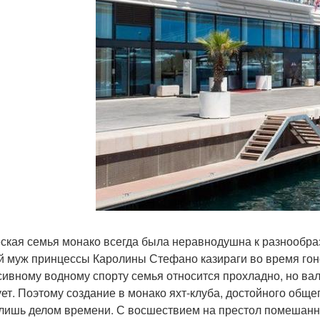
ская семья монако всегда была неравнодушна к разнообраз
й муж принцессы Каролины Стефано казираги во время гонок 
сивному водному спорту семья относится прохладно, но ва
ует. Поэтому создание в монако яхт-клуба, достойного общ
лишь делом времени. С восшествием на престол помешанног