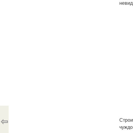
невид
⇦
Строи
чуждо