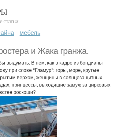
РЫ
е статьи
зайна
мебель
фостера и Жака гранжа.
бы выдумать. В нем, как в кадре из бондианы
ову при слове "Гламур": горы, море, крутые
ткрытым верхом, женщины в солнцезащитных
ездах, принцессы, выходящие замуж за цирковых
евстве роскоши?