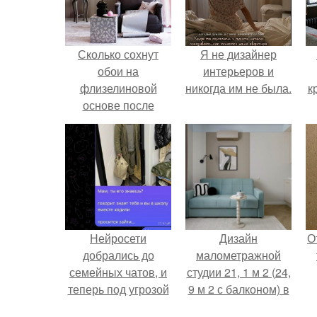
Сколько сохнут
Я не дизайнер
обои на
интерьеров и
флизелиновой
никогда им не была.
к
основе после
поклейки. Когда
высохнет клей?
Нейросети
Дизайн
О
добрались до
малометражной
семейных чатов, и
студии 21, 1 м 2 (24,
теперь под угрозой
9 м 2 с балконом) в
мамины нервы.
Краснодаре.