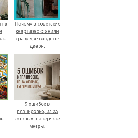
т в
Почему в советских
а
квартирах ставили
ла!
сразу две входные
двери.
5 ошибок в
планировке, из-за
не
которых вы теряете
метры.