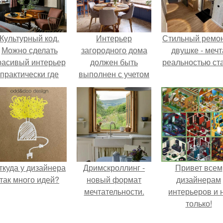
Культурный код.
Интерьер
Стильный ремон
Можно сделать
загородного дома
двушке - мечт
расивый интерьер
должен быть
реальностью ста
практически где
выполнен с учетом
угодно.
всех его
особенностей, а
именно, это:
ткуда у дизайнера
Дримскроллинг -
Привет всем
так много идей?
новый формат
дизайнерам
мечтательности.
интерьеров и 
только!