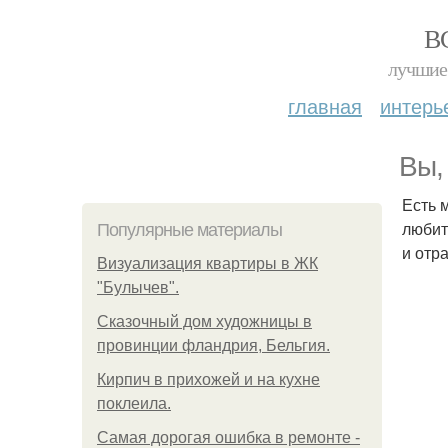
В
лучшие 
главная
интерь
Вы,
Есть 
любит
Популярные материалы
и отр
Визуализация квартиры в ЖК
"Булычев".
Сказочный дом художницы в
провинции фландрия, Бельгия.
Кирпич в прихожей и на кухне
поклеила.
Самая дорогая ошибка в ремонте -