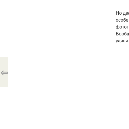
Но де
особе
фотог
Вообщ
удиви
⇦