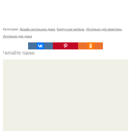
Категории:
Дизайн интерьера дома
,
Корпусная мебель
,
Интерьер для квартиры
,
Интерьер для дома
Читайте также
Грамотно обустроить интерьер детской - задача не из
легких.