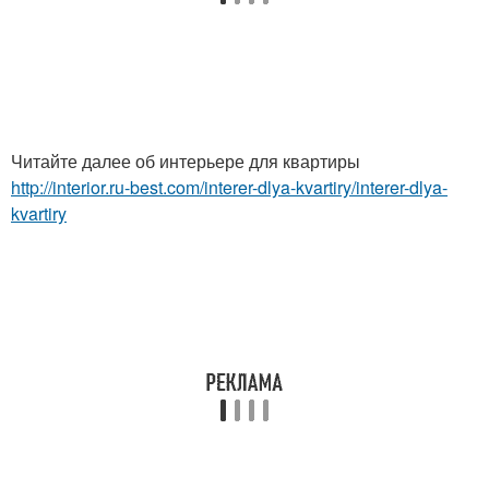
Читайте далее об интерьере для квартиры
http://interior.ru-best.com/interer-dlya-kvartiry/interer-dlya-
kvartiry