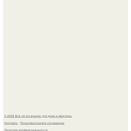
"Ух, Заморочился же Дизайнер", - подумала я, когда
зашла в кафе - бар "слезы березы".
Стало интересно поучаствовать в этом флешмобе -
Artvsartist, хоть он не совсем про рукоделие, а больше
про живопись, рисунок.
© 2026 Всё об интерьере для дома и квартиры
Контакты
Пользовательское соглашение
Политика конфидециальности