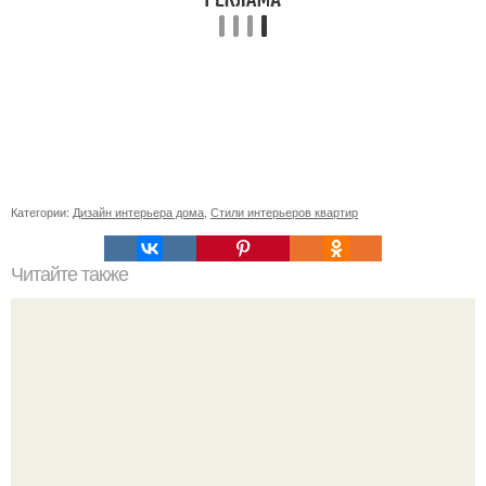
Категории:
Дизайн интерьера дома
,
Стили интерьеров квартир
Читайте также
Светлая прихожая. Многие считают, что прихожая в