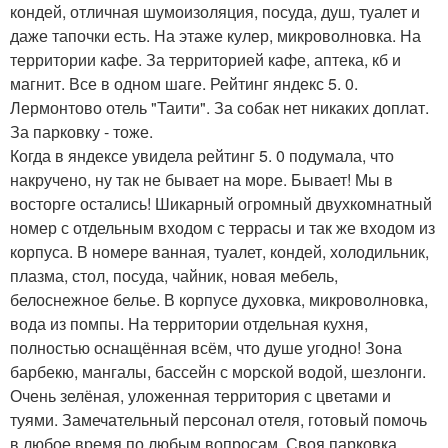
кондей, отличная шумоизоляция, посуда, душ, туалет и
даже тапочки есть. На этаже кулер, микроволновка. На
территории кафе. За территорией кафе, аптека, кб и
магнит. Все в одном шаге. Рейтинг яндекс 5. 0.
Лермонтово отель "Таити". За собак нет никаких доплат.
За парковку - тоже.
Когда в яндексе увидела рейтинг 5. 0 подумала, что
накручено, ну так не бывает на море. Бывает! Мы в
восторге остались! Шикарный огромный двухкомнатный
номер с отдельным входом с террасы и так же входом из
корпуса. В номере ванная, туалет, кондей, холодильник,
плазма, стол, посуда, чайник, новая мебель,
белоснежное белье. В корпусе духовка, микроволновка,
вода из помпы. На территории отдельная кухня,
полностью оснащённая всём, что душе угодно! Зона
барбекю, мангалы, бассейн с морской водой, шезлонги.
Очень зелёная, уложенная территория с цветами и
туями. Замечательный персонал отеля, готовый помочь
в любое время по любым вопросам. Своя парковка.