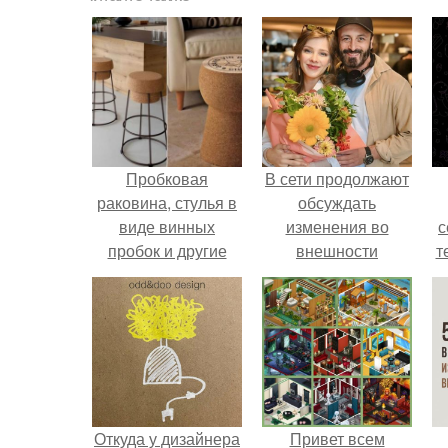
Пробковая
В сети продолжают
раковина, стулья в
обсуждать
виде винных
изменения во
с
пробок и другие
внешности
т
чудеса
актрисы.
дизайнерской
мысли.
Откуда у дизайнера
Привет всем