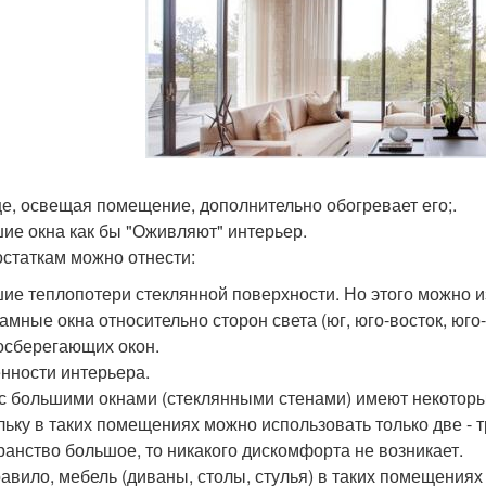
е, освещая помещение, дополнительно обогревает его;.
ие окна как бы "Оживляют" интерьер.
остаткам можно отнести:
ие теплопотери стеклянной поверхности. Но этого можно и
амные окна относительно сторон света (юг, юго-восток, юго
осберегающих окон.
нности интерьера.
с большими окнами (стеклянными стенами) имеют некоторы
льку в таких помещениях можно использовать только две - тр
ранство большое, то никакого дискомфорта не возникает.
равило, мебель (диваны, столы, стулья) в таких помещениях