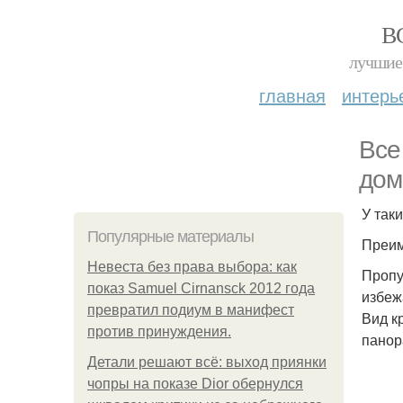
В
лучшие 
главная
интерь
Все
дом
У таки
Популярные материалы
Преим
Невеста без права выбора: как
Пропу
показ Samuel Cirnansck 2012 года
избеж
превратил подиум в манифест
Вид к
против принуждения.
панор
Детали решают всё: выход приянки
чопры на показе Dior обернулся