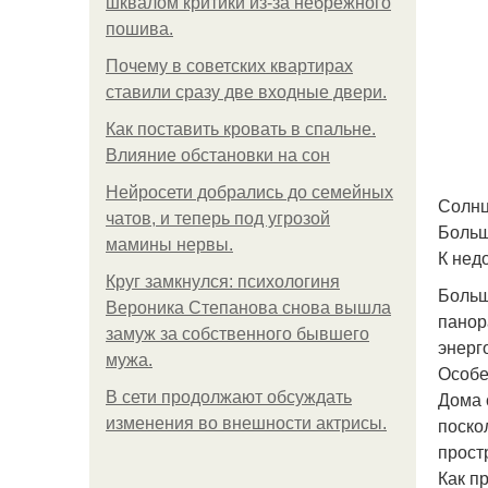
шквалом критики из-за небрежного
пошива.
Почему в советских квартирах
ставили сразу две входные двери.
Как поставить кровать в спальне.
Влияние обстановки на сон
Нейросети добрались до семейных
Солнц
чатов, и теперь под угрозой
Больш
мамины нервы.
К нед
Круг замкнулся: психологиня
Больш
Вероника Степанова снова вышла
панор
замуж за собственного бывшего
энерг
мужа.
Особе
Дома 
В сети продолжают обсуждать
поско
изменения во внешности актрисы.
прост
Как п