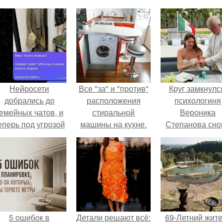
Нейросети
Все "за" и "против"
Круг замкнулс
добрались до
расположения
психологиня
емейных чатов, и
стиральной
Вероника
еперь под угрозой
машины на кухне.
Степанова сно
мамины нервы.
вышла замуж 
собственног
бывшего мужа
5 ошибок в
Детали решают всё:
69-Летний жит