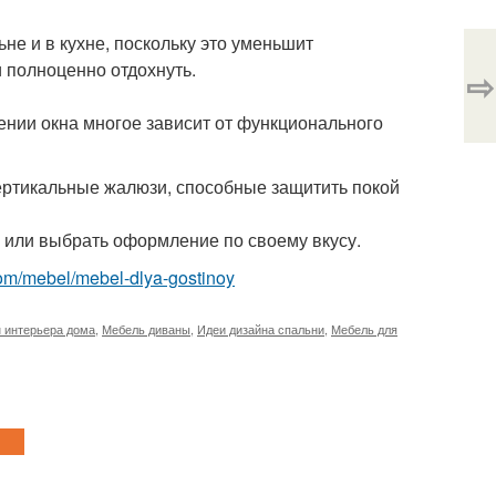
е и в кухне, поскольку это уменьшит
 полноценно отдохнуть.
⇨
нии окна многое зависит от функционального
ертикальные жалюзи, способные защитить покой
 или выбрать оформление по своему вкусу.
t.com/mebel/mebel-dlya-gostinoy
 интерьера дома
,
Мебель диваны
,
Идеи дизайна спальни
,
Мебель для