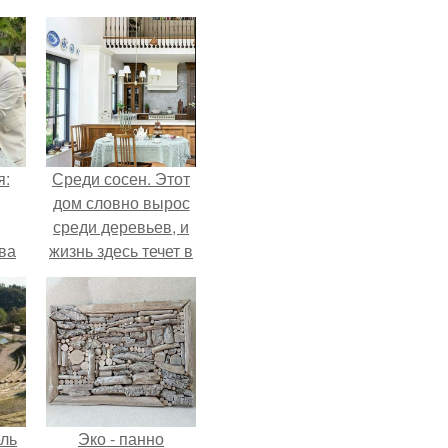
я:
Среди сосен. Этот
дом словно вырос
среди деревьев, и
ва
жизнь здесь течет в
за
собственном ритме
о
- спокойно, без
.
спешки и лишнего
шума.
ель
Эко - панно