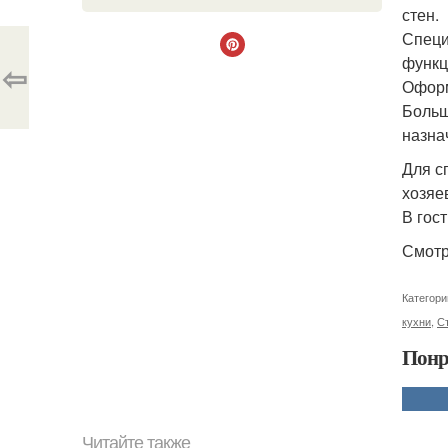
стен.
Специ
функц
⇦
Оформ
Больш
назна
Для с
хозяе
В гос
Смотр
Категори
кухни
,
С
Понр
Читайте также