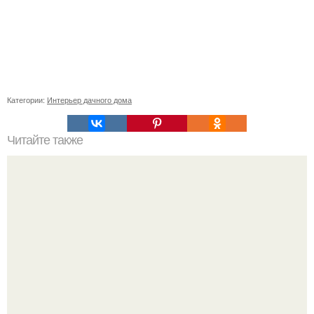
Категории:
Интерьер дачного дома
Читайте также
Советские мебельные стенки названия. Вещи века:
советские стенки 80-х.