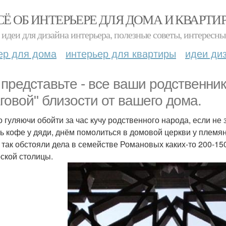
СЁ ОБ ИНТЕРЬЕРЕ ДЛЯ ДОМА И КВАРТИ
идеи для дизайна интерьера, полезные советы, интересны
ер для дома
интерьер для квартиры
идеи ди
 представьте - все ваши родственни
говой" близости от вашего дома.
 гуляючи обойти за час кучу родственного народа, если не з
ь кофе у дяди, днём помолиться в домовой церкви у племянн
о так обстояли дела в семействе Романовых каких-то 200-15
ской столицы.