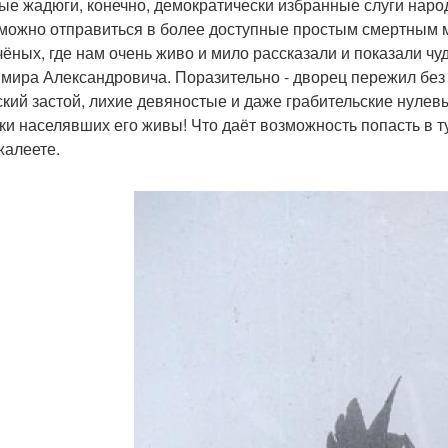
ые жадюги, конечно, демократически избранные слуги наро
 можно отправиться в более доступные простым смертным м
чёных, где нам очень живо и мило рассказали и показали ч
мира Александровича. Поразительно - дворец пережил без
ский застой, лихие девяностые и даже грабительские нулевые
ки населявших его живы! Что даёт возможность попасть в ту
жалеете.