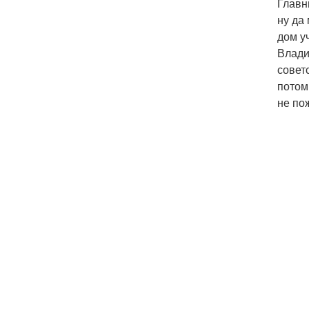
Главн
ну да
дом у
Влади
совет
потом
не по