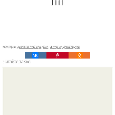
Категории:
Дизайн интерьера дома
,
Интерьер дома внутри
Читайте также
Советские мебельные стенки названия. Вещи века:
советские стенки 80-х.