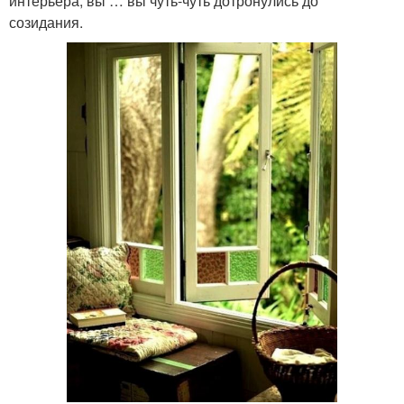
интерьера, вы … вы чуть-чуть дотронулись до
созидания.