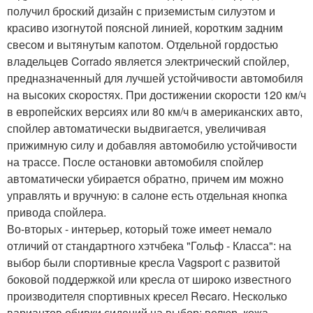
получил броский дизайн с приземистым силуэтом и
красиво изогнутой поясной линией, коротким задним
свесом и вытянутым капотом. Отдельной гордостью
владельцев Corrado является электрический спойлер,
предназначенный для лучшей устойчивости автомобиля
на высоких скоростях. При достижении скорости 120 км/ч
в европейских версиях или 80 км/ч в американских авто,
спойлер автоматически выдвигается, увеличивая
прижимную силу и добавляя автомобилю устойчивости
на трассе. После остановки автомобиля спойлер
автоматически убирается обратно, причем им можно
управлять и вручную: в салоне есть отдельная кнопка
привода спойлера.
Во-вторых - интерьер, который тоже имеет немало
отличий от стандартного хэтчбека "Гольф - Класса": на
выбор были спортивные кресла Vagsport с развитой
боковой поддержкой или кресла от широко известного
производителя спортивных кресел Recaro. Несколько
вариантов обивки сидений на выбор: велюр, кожа,