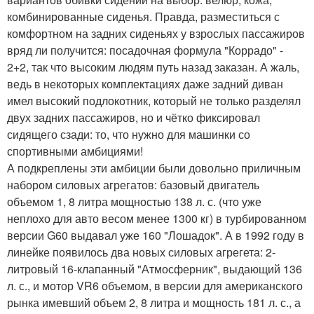
комбинированные сиденья. Правда, разместиться с
комфортном на задних сиденьях у взрослых пассажиров
вряд ли получится: посадочная формула "Коррадо" -
2+2, так что высоким людям путь назад заказан. А жаль,
ведь в некоторых комплектациях даже задний диван
имел высокий подлокотник, который не только разделял
двух задних пассажиров, но и чётко фиксировал
сидящего сзади: то, что нужно для машинки со
спортивными амбициями!
А подкреплены эти амбиции были довольно приличным
набором силовых агрегатов: базовый двигатель
объемом 1, 8 литра мощностью 138 л. с. (что уже
неплохо для авто весом менее 1300 кг) в турбированном
версии G60 выдавал уже 160 "Лошадок". А в 1992 году в
линейке появилось два новых силовых агрегета: 2-
литровый 16-клапанный "Атмосферник", выдающий 136
л. с., и мотор VR6 объемом, в версии для американского
рынка имевший объем 2, 8 литра и мощность 181 л. с., а