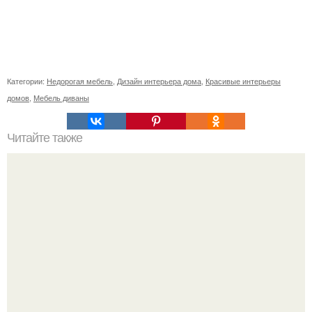
Категории:
Недорогая мебель
,
Дизайн интерьера дома
,
Красивые интерьеры
домов
,
Мебель диваны
Читайте также
11 рецептов сахарной глазури, чтобы подойти творчески
к украшению печенюшек.