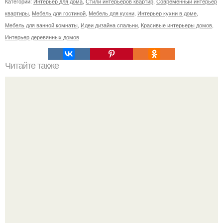
Категории:
Интерьер для дома
,
Стили интерьеров квартир
,
Современный интерьер
квартиры
,
Мебель для гостиной
,
Мебель для кухни
,
Интерьер кухни в доме
,
Мебель для ванной комнаты
,
Идеи дизайна спальни
,
Красивые интерьеры домов
,
Интерьер деревянных домов
Читайте также
Квартира 114 кв.