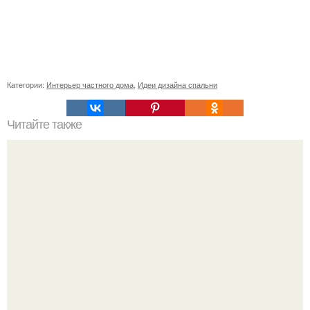
Категории:
Интерьер частного дома
,
Идеи дизайна спальни
Читайте также
В доме не держатся деньги, что делать. Приметы, чтобы
деньги водились