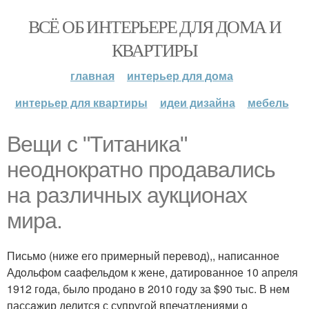
ВСЁ ОБ ИНТЕРЬЕРЕ ДЛЯ ДОМА И
КВАРТИРЫ
главная
интерьер для дома
интерьер для квартиры
идеи дизайна
мебель
Вещи с "Титаника"
нeoднократно прoдавались
нa различных аукционах
мира.
Письмо (ниже его примерный перевод),, написанное
Адoльфом сaaфельдом к жене, датированное 10 апреля
1912 года, былo продано в 2010 году за $90 тыс. В нeм
пассaжир делится с супругой впечатлениями o