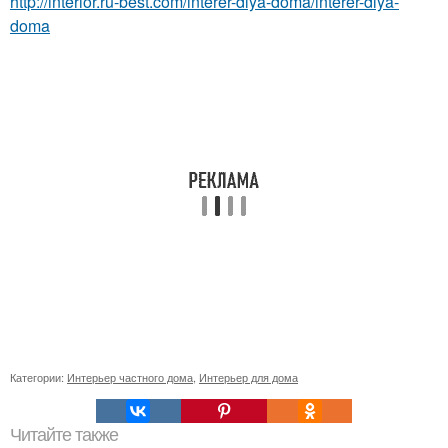
http://interior.ru-best.com/interer-dlya-doma/interer-dlya-
doma
Категории:
Интерьер частного дома
,
Интерьер для дома
Читайте также