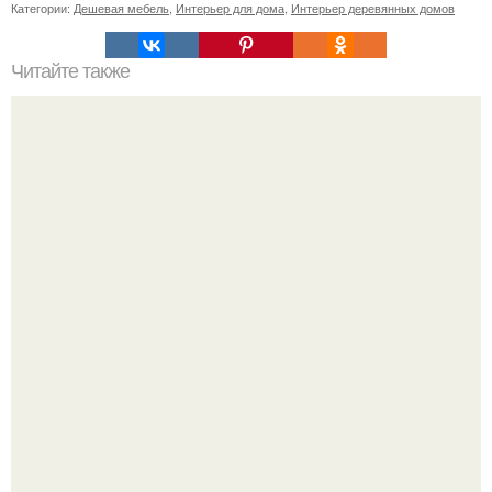
Категории:
Дешевая мебель
,
Интерьер для дома
,
Интерьер деревянных домов
Читайте также
Сохраняйте подборку из 110 сайтов для дизайнеров:
В этом просторном пентхаусе с шестью спальнями