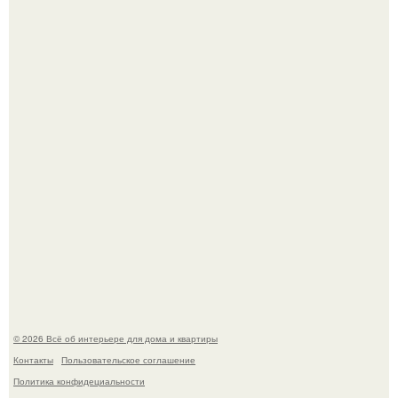
Дизайн малометражной студии 21, 1 м 2 (24, 9 м 2 с
балконом) в Краснодаре.
Визуализация квартиры в ЖК "Булычев".
© 2026 Всё об интерьере для дома и квартиры
Контакты
Пользовательское соглашение
Политика конфидециальности