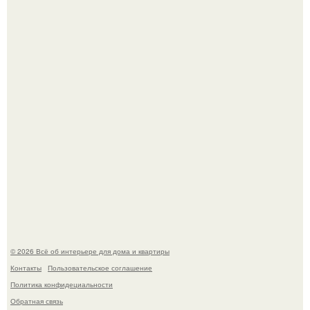
Готовясь к поездке, мы листали путеводители по городу
и наткнулись на фотографию белого дворца.
Стало интересно поучаствовать в этом флешмобе -
Artvsartist, хоть он не совсем про рукоделие, а больше
про живопись, рисунок.
© 2026 Всё об интерьере для дома и квартиры
Контакты
Пользовательское соглашение
Политика конфидециальности
Обратная связь