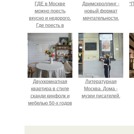
ГДЕ в Москве
Дримскроллинг -
"
можно поесть
новый формат
вкусно и недорого.
мечтательности.
Где поесть в
Москве вкусно и
с
недорого.
Двухкомнатная
Литературная
квартира в стиле
Москва. Дома -
сканди кинфолк и
музеи писателей.
мебелью 50-х годов
в высотке на
котельнической.