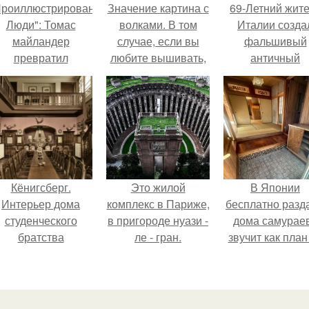
Проиллюстрированные
Значение картина с
69-Летний жит
Люди": Томас
волками. В том
Италии созда
майландер
случае, если вы
фальшивый
превратил
любите вышивать,
античный
олнечные ожоги в
то наверняка
амфитеатр и
арт - объект.
задумывались о
долгое врем
том, что означает та
успешно выда
или иная вышитая
его за настоящ
вами картина.
историческо
наследие.
Кёнигсберг.
Это жилой
В Японии
Интерьер дома
комплекс в Париже,
бесплатно разд
студенческого
в пригороде нуази -
дома самураев
братства
ле - гран.
звучит как план
"Германия".
новую жизнь