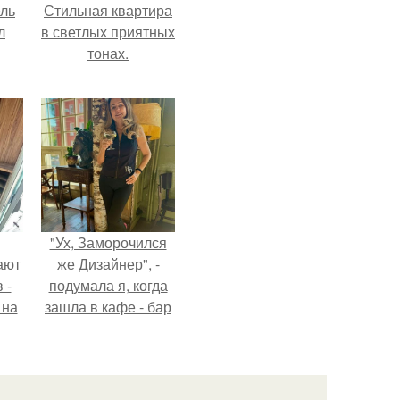
ель
Стильная квартира
л
в светлых приятных
тонах.
я
вал
ее
е
"Ух, Заморочился
ают
же Дизайнер", -
 -
подумала я, когда
 на
зашла в кафе - бар
.
"слезы березы".