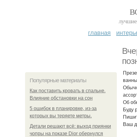
В
лучшие 
главная
интерь
Вче
поз
Презе
ванны
Популярные материалы
Обычн
Как поставить кровать в спальне.
ассор
Влияние обстановки на сон
Об об
5 ошибок в планировке, из-за
Буду 
которых вы теряете метры.
Пишит
Ваш д
Детали решают всё: выход приянки
чопры на показе Dior обернулся