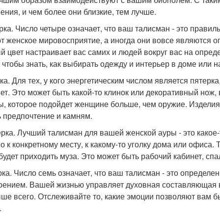
ения, и чем более они близкие, тем лучше.
рка. Число четыре означает, что ваш талисман - это правил
т женское мировосприятие, а иногда они вовсе являются о
й цвет настраивает вас самих и людей вокруг вас на опред
, чтобы знать, как выбирать одежду и интерьер в доме или н
ка. Для тех, у кого энергетическим числом является пятер
ет. Это может быть какой-то клинок или декоративный нож,
, которое подойдет женщине больше, чем оружие. Изделия 
ь предпочтение и камням.
рка. Лучший талисман для вашей женской ауры - это какое-
о к конкретному месту, к какому-то уголку дома или офиса.
будет приходить муза. Это может быть рабочий кабинет, спал
ка. Число семь означает, что ваш талисман - это определе
оением. Вашей жизнью управляет духовная составляющая 
ше всего. Отслеживайте то, какие эмоции позволяют вам 
.