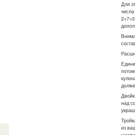
Для э
числа
2+7+3
дополн
Внима
соста
Расши
Едини
потом
кулон
долже
Двойк
над с
украш
Тройк
из ва
наилу