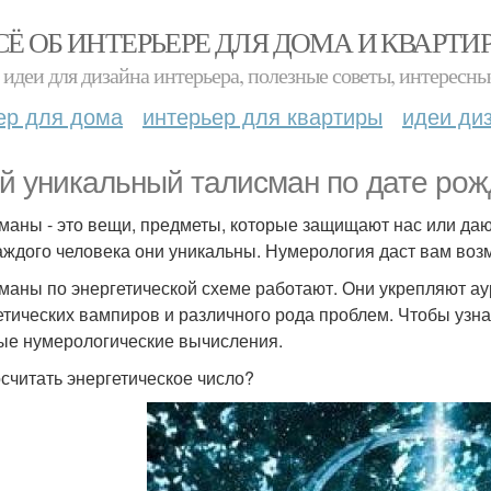
СЁ ОБ ИНТЕРЬЕРЕ ДЛЯ ДОМА И КВАРТИ
идеи для дизайна интерьера, полезные советы, интересны
ер для дома
интерьер для квартиры
идеи ди
й уникальный талисман по дате рож
маны - это вещи, предметы, которые защищают нас или да
аждого человека они уникальны. Нумерология даст вам воз
маны по энергетической схеме работают. Они укрепляют а
етических вампиров и различного рода проблем. Чтобы узна
ые нумерологические вычисления.
осчитать энергетическое число?