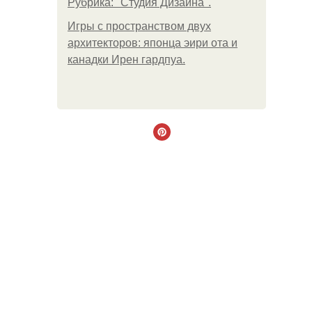
Рубрика: "Студия Дизайна".
Игры с пространством двух
архитекторов: японца эири ота и
канадки Ирен гардпуа.