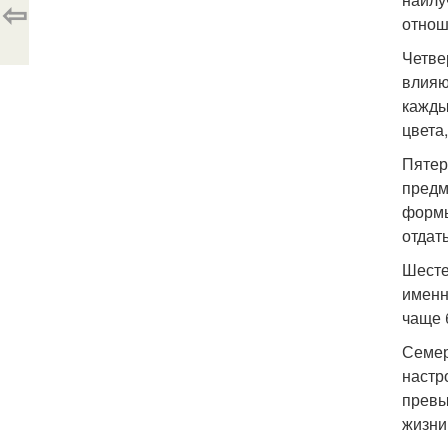
⇦
отнош
Четве
влияю
кажды
цвета
Пятер
предм
формы
отдат
Шесте
именн
чаще 
Семер
настр
превы
жизни