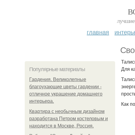
В
лучшие 
главная
интерь
Сво
Талис
Для к
Популярные материалы
Талис
Гардения. Великолепные
энерг
благоухающие цветы гардении -
прост
отличное украшение домашнего
интерьера.
Как п
Квартира с необычным дизайном
разработана Петром костеловым и
находится в Москве, Россия.