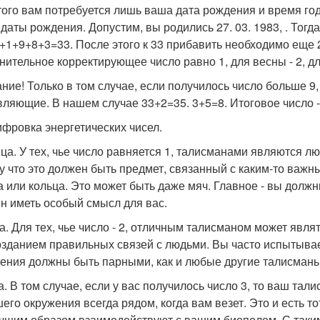
того вам потребуется лишь ваша дата рождения и время года
 даты рождения. Допустим, вы родились 27. 03. 1983, . Тогд
+1+9+8+3=33. После этого к 33 прибавить необходимо еще 2
ительное корректирующее число равно 1, для весны - 2, для 
ние! Только в том случае, если получилось число больше 9,
вляющие. В нашем случае 33+2=35. 3+5=8. Итоговое число -
фровка энергетических чисел.
ца. У тех, чье число равняется 1, талисманами являются лю
у что это должен быть предмет, связанный с каким-то важ
а или кольца. Это может быть даже мяч. Главное - вы долж
н иметь особый смысл для вас.
а. Для тех, чье число - 2, отличным талисманом может явл
озданием правильных связей с людьми. Вы часто испытыва
ения должны быть парными, как и любые другие талисманы.
а. В том случае, если у вас получилось число 3, то ваш тал
шего окружения всегда рядом, когда вам везет. Это и есть т
чшим образом взаимодействуют с вашим биополем. С таки