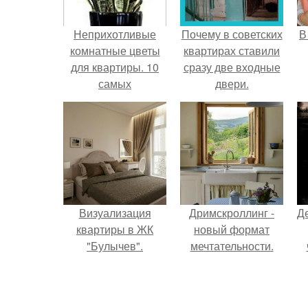
Неприхотливые
Почему в советских
В
комнатные цветы
квартирах ставили
для квартиры. 10
сразу две входные
самых
двери.
неприхотливых
комнатных
растений или цветы
для лентяя.
Визуализация
Дримскроллинг -
Д
квартиры в ЖК
новый формат
"Булычев".
мечтательности.