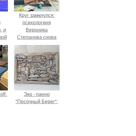
Круг замкнулся:
о
психологиня
, и
Вероника
зой
Степанова снова
ы.
вышла замуж за
собственного
бывшего мужа.
ff.
Эко - панно
"Песочный Берег":