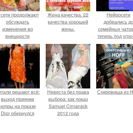
 сети продолжают
Жена качества. 22
Нейросети
обсуждать
качества хорошей
добрались д
изменения во
жены.
семейных чатов
внешности
теперь под угро
актрисы.
мамины нерв
етали решают всё:
Невеста без права
Сокровища из Ho
выход приянки
выбора: как показ
чопры на показе
Samuel Cirnansck
Dior обернулся
2012 года
шквалом критики
превратил подиум
из-за небрежного
в манифест против